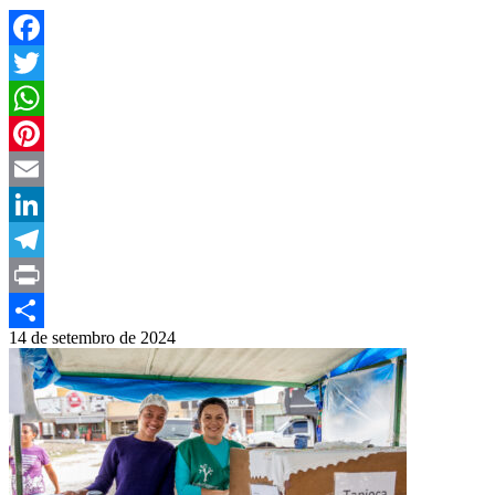
Facebook
Twitter
WhatsApp
Pinterest
Email
LinkedIn
Telegram
Print
14 de setembro de 2024
Compartilhar