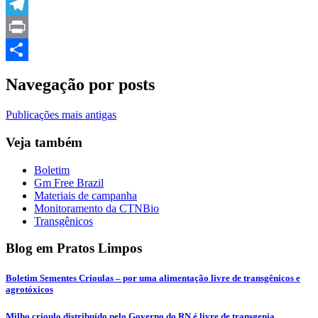
LinkedIn
Telegram
Print
Compartilhar
Navegação por posts
Publicações mais antigas
Veja também
Boletim
Gm Free Brazil
Materiais de campanha
Monitoramento da CTNBio
Transgênicos
Blog em Pratos Limpos
Boletim Sementes Crioulas – por uma alimentação livre de transgênicos e
agrotóxicos
Milho crioulo distribuído pelo Governo do RN é livre de transgenia