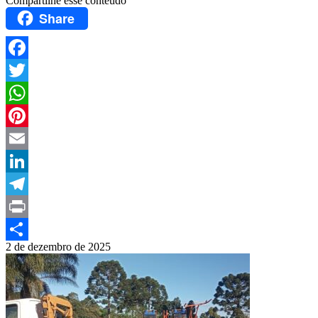
Compartilhe esse conteúdo
Share
Facebook
Twitter
WhatsApp
Pinterest
Email
LinkedIn
Telegram
Print
2 de dezembro de 2025
Compartilhar