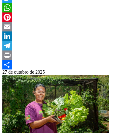
Twitter
WhatsApp
Pinterest
Email
LinkedIn
Telegram
Print
27 de outubro de 2025
Compartilhar