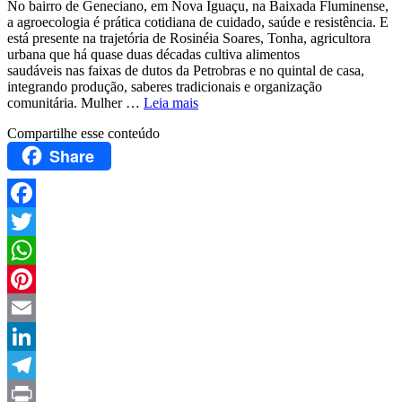
No bairro de Geneciano, em Nova Iguaçu, na Baixada Fluminense,
a agroecologia é prática cotidiana de cuidado, saúde e resistência. E
está presente na trajetória de Rosinéia Soares, Tonha, agricultora
urbana que há quase duas décadas cultiva alimentos
saudáveis nas faixas de dutos da Petrobras e no quintal de casa,
integrando produção, saberes tradicionais e organização
comunitária. Mulher …
Leia mais
Compartilhe esse conteúdo
Share
Facebook
Twitter
WhatsApp
Pinterest
Email
LinkedIn
Telegram