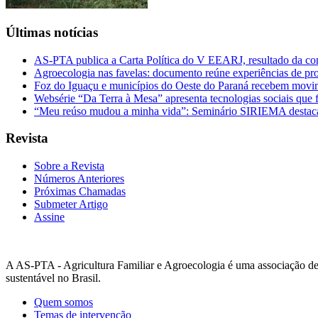
Últimas notícias
AS-PTA publica a Carta Política do V EEARJ, resultado da con
Agroecologia nas favelas: documento reúne experiências de pro
Foz do Iguaçu e municípios do Oeste do Paraná recebem movim
Websérie “Da Terra à Mesa” apresenta tecnologias sociais que f
“Meu reúso mudou a minha vida”: Seminário SIRIEMA destaca 
Revista
Sobre a Revista
Números Anteriores
Próximas Chamadas
Submeter Artigo
Assine
A AS-PTA - Agricultura Familiar e Agro­ecologia é uma associação de d
sustentável no Brasil.
Quem somos
Temas de intervenção