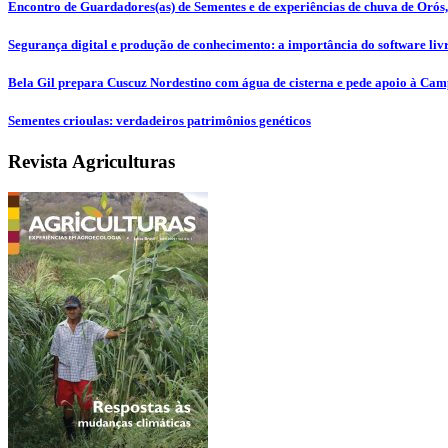
Encontro de Guardadores(as) de Sementes e de experiências de chuva de Orós,
Segurança digital e produção de conhecimento: a importância do software li
Bela Gil prepara Cuscuz Nordestino com água de cisterna e pede apoio à Ca
Sementes crioulas: verdadeiros patrimônios genéticos
Revista Agriculturas