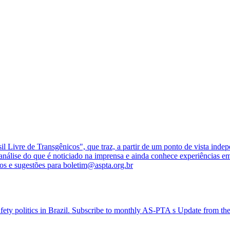
vre de Transgênicos", que traz, a partir de um ponto de vista indepen
álise do que é noticiado na imprensa e ainda conhece experiências e
tos e sugestões para
boletim@aspta.org.br
afety politics in Brazil. Subscribe to monthly AS-PTA s Update from 