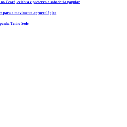
 no Ceará, celebra e preserva a sabedoria popular
vre para o movimento agroecológico
mpanha Tenho Sede