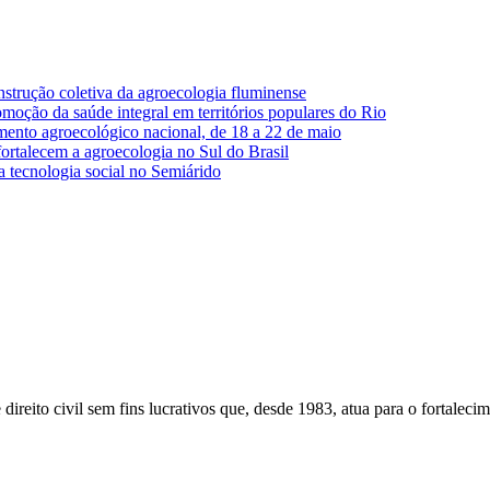
strução coletiva da agroecologia fluminense
moção da saúde integral em territórios populares do Rio
ento agroecológico nacional, de 18 a 22 de maio
ortalecem a agroecologia no Sul do Brasil
tecnologia social no Semiárido
ireito civil sem fins lucrativos que, desde 1983, atua para o fortaleci