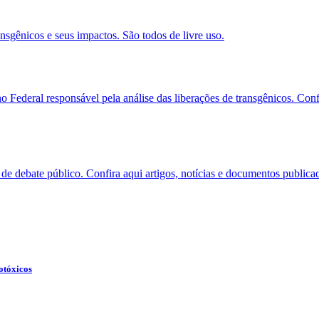
sgênicos e seus impactos. São todos de livre uso.
deral responsável pela análise das liberações de transgênicos. Confira
 de debate público. Confira aqui artigos, notícias e documentos publica
otóxicos