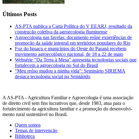
Últimos Posts
AS-PTA publica a Carta Política do V EEARJ, resultado da
construção coletiva da agroecologia fluminense
Agroecologia nas favelas: documento reúne experiências de
promoção da saúde integral em territórios populares do Rio
Foz do Iguaçu e municípios do Oeste do Paraná recebem
movimento agroecológico nacional, de 18 a 22 de maio
Websérie “Da Terra à Mesa” apresenta tecnologias sociais que
fortalecem a agroecologia no Sul do Brasil
“Meu reúso mudou a minha vida”: Seminário SIRIEMA
destaca tecnologia social no Semiárido
A AS-PTA - Agricultura Familiar e Agro­ecologia é uma associação
de direito civil sem fins lucrativos que, desde 1983, atua para o
fortalecimento da agricultura familiar e a promoção do desenvolvi­
mento rural sustentável no Brasil.
Quem somos
Temas de intervenção
Biblioteca