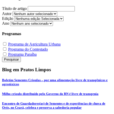
Título de artigo
Autor
Edição
Ano
Programas
Programa de Agricultura Urbana
Programa do Contestado
Programa Paraíba
Pesquisar
Blog em Pratos Limpos
Boletim Sementes Crioulas – por uma alimentação livre de transgênicos e
agrotóxicos
Milho crioulo distribuído pelo Governo do RN é livre de transgenia
Encontro de Guardadores(as) de Sementes e de experiências de chuva de
Orós, no Ceará, celebra e preserva a sabedoria popular