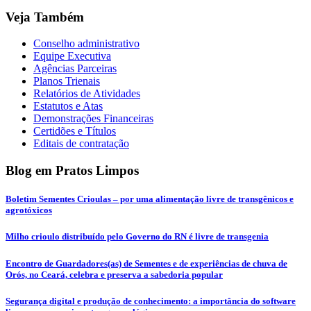
Compartilhar
Veja Também
Conselho administrativo
Equipe Executiva
Agências Parceiras
Planos Trienais
Relatórios de Atividades
Estatutos e Atas
Demonstrações Financeiras
Certidões e Títulos
Editais de contratação
Blog em Pratos Limpos
Boletim Sementes Crioulas – por uma alimentação livre de transgênicos e
agrotóxicos
Milho crioulo distribuído pelo Governo do RN é livre de transgenia
Encontro de Guardadores(as) de Sementes e de experiências de chuva de
Orós, no Ceará, celebra e preserva a sabedoria popular
Segurança digital e produção de conhecimento: a importância do software