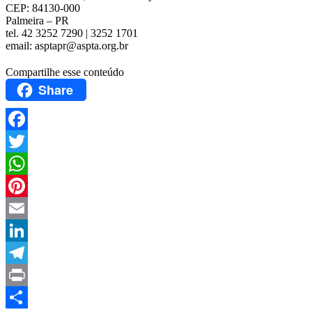
CEP: 84130-000
Palmeira – PR
tel. 42 3252 7290 | 3252 1701
email:
asptapr@aspta.org.br
Compartilhe esse conteúdo
Share
Facebook
Twitter
WhatsApp
Pinterest
Email
LinkedIn
Telegram
Print