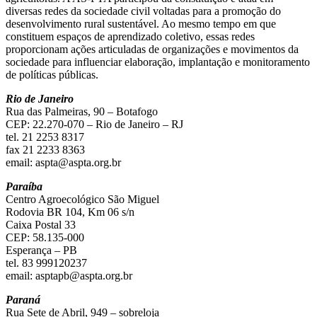
diversas redes da sociedade civil voltadas para a promoção do
desenvolvimento rural sustentável. Ao mesmo tempo em que
constituem espaços de aprendizado coletivo, essas redes
proporcionam ações articuladas de organizações e movimentos da
sociedade para influenciar elaboração, implantação e monitoramento
de políticas públicas.
Rio de Janeiro
Rua das Palmeiras, 90 – Botafogo
CEP: 22.270-070 – Rio de Janeiro – RJ
tel. 21 2253 8317
fax 21 2233 8363
email:
aspta@aspta.org.br
Paraíba
Centro Agroecológico São Miguel
Rodovia BR 104, Km 06 s/n
Caixa Postal 33
CEP: 58.135-000
Esperança – PB
tel. 83 999120237
email:
asptapb@aspta.org.br
Paraná
Rua Sete de Abril, 949 – sobreloja