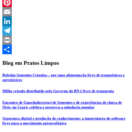
WhatsApp
Pinterest
Email
LinkedIn
Telegram
Print
Compartilhar
Blog em Pratos Limpos
Boletim Sementes Crioulas – por uma alimentação livre de transgênicos e
agrotóxicos
Milho crioulo distribuído pelo Governo do RN é livre de transgenia
Encontro de Guardadores(as) de Sementes e de experiências de chuva de
Orós, no Ceará, celebra e preserva a sabedoria popular
Segurança digital e produção de conhecimento: a importância do software
livre para o movimento agroecológico