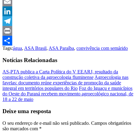
Pinterest
Email
LinkedIn
Telegram
Print
Tags:
água
,
ASA Brasil
,
ASA Paraíba
,
convivência com semárido
Compartilhar
Notícias Relacionadas
AS-PTA publica a Carta Política do V EEARJ, resultado da
construção coletiva da agroecologia fluminense
Agroecologia nas
favelas: documento reúne experiências de promoção da saúde
integral em territórios populares do Rio
Foz do Iguaçu e municípios
do Oeste do Paraná recebem movimento agroecológico nacional, de
18 a 22 de maio
Deixe uma resposta
O seu endereço de e-mail não será publicado.
Campos obrigatórios
são marcados com
*