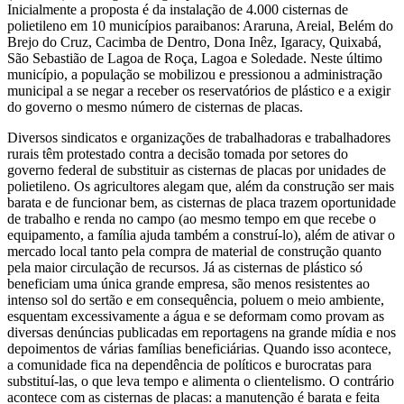
Inicialmente a proposta é da instalação de 4.000 cisternas de
polietileno em 10 municípios paraibanos: Araruna, Areial, Belém do
Brejo do Cruz, Cacimba de Dentro, Dona Inêz, Igaracy, Quixabá,
São Sebastião de Lagoa de Roça, Lagoa e Soledade. Neste último
município, a população se mobilizou e pressionou a administração
municipal a se negar a receber os reservatórios de plástico e a exigir
do governo o mesmo número de cisternas de placas.
Diversos sindicatos e organizações de trabalhadoras e trabalhadores
rurais têm protestado contra a decisão tomada por setores do
governo federal de substituir as cisternas de placas por unidades de
polietileno. Os agricultores alegam que, além da construção ser mais
barata e de funcionar bem, as cisternas de placa trazem oportunidade
de trabalho e renda no campo (ao mesmo tempo em que recebe o
equipamento, a família ajuda também a construí-lo), além de ativar o
mercado local tanto pela compra de material de construção quanto
pela maior circulação de recursos. Já as cisternas de plástico só
beneficiam uma única grande empresa, são menos resistentes ao
intenso sol do sertão e em consequência, poluem o meio ambiente,
esquentam excessivamente a água e se deformam como provam as
diversas denúncias publicadas em reportagens na grande mídia e nos
depoimentos de várias famílias beneficiárias. Quando isso acontece,
a comunidade fica na dependência de políticos e burocratas para
substituí-las, o que leva tempo e alimenta o clientelismo. O contrário
acontece com as cisternas de placas: a manutenção é barata e feita