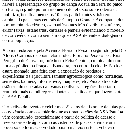
haverá a apresentação do grupo de dança Acauã da Serra no palco
do teatro, seguido por um momento de reflexão sobre o tema da
mobilização e finalmente, às 10h, os participantes sairão em
caminhada pelas ruas centrais de Campina Grande. Acompanhados
por um minitrio elétrico, os manifestantes irão distribuir panfletos,
exibir faixas, estandartes, cartazes e painéis evidenciando o modelo
de convivência com o semiárido que a ASA defende e dialogando
com a população.
A caminhada sairá pela Avenida Floriano Peixoto seguindo pela Rua
Afonso Campos e depois retomando a Floriano Peixoto pela Rua
Peregrino de Carvalho, próximo à Feira Central, culminando com
um ato público na Praça da Bandeira, no centro da cidade. No local
estará montada uma feira com a exposição de produtos e
experiências da agricultura familiar agroecológica como hortaliças,
sementes, banners, informativos, maquetes, etc. Para a atividade
estão sendo esperadas caravanas de diversas regiões do estado,
reunindo mais de mil representantes das entidades que fazem parte
da ASA Paraíba.
O objetivo do evento é celebrar os 21 anos de história e de lutas pela
convivência com o semiárido que as organizações da ASA Paraíba
vêm construindo, especialmente a partir da política de acesso a
reservatórios de água como as cisternas de placas, além de um
processo de formação voltado para o manejo sustentável desse