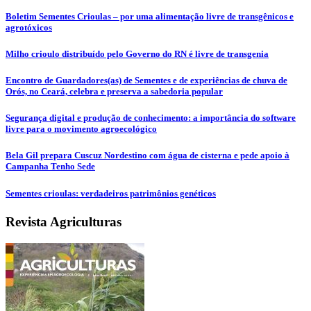
Boletim Sementes Crioulas – por uma alimentação livre de transgênicos e
agrotóxicos
Milho crioulo distribuído pelo Governo do RN é livre de transgenia
Encontro de Guardadores(as) de Sementes e de experiências de chuva de
Orós, no Ceará, celebra e preserva a sabedoria popular
Segurança digital e produção de conhecimento: a importância do software
livre para o movimento agroecológico
Bela Gil prepara Cuscuz Nordestino com água de cisterna e pede apoio à
Campanha Tenho Sede
Sementes crioulas: verdadeiros patrimônios genéticos
Revista Agriculturas