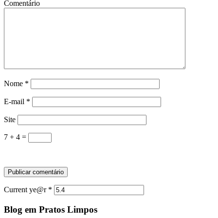
Comentário
Nome
*
E-mail
*
Site
7 + 4 =
Current ye@r
*
Blog em Pratos Limpos