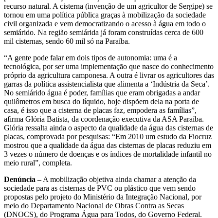
recurso natural. A cisterna (invenção de um agricultor de Sergipe) se
tornou em uma política pública graças à mobilização da sociedade
civil organizada e vem democratizando o acesso à água em todo o
semiárido. Na região semiárida já foram construídas cerca de 600
mil cisternas, sendo 60 mil só na Paraíba.
“A gente pode falar em dois tipos de autonomia: uma é a
tecnológica, por ser uma implementação que nasce do conhecimento
próprio da agricultura camponesa. A outra é livrar os agricultores das
garras da política assistencialista que alimenta a ‘Indústria da Seca’.
No semiárido água é poder, famílias que eram obrigadas a andar
quilômetros em busca do líquido, hoje dispõem dela na porta de
casa, é isso que a cisterna de placas faz, empodera as famílias”,
afirma Glória Batista, da coordenação executiva da ASA Paraíba.
Glória ressalta ainda o aspecto da qualidade da água das cisternas de
placas, comprovada por pesquisas: “Em 2010 um estudo da Fiocruz
mostrou que a qualidade da água das cisternas de placas reduziu em
3 vezes o número de doenças e os índices de mortalidade infantil no
meio rural”, completa.
Denúncia –
A mobilização objetiva ainda chamar a atenção da
sociedade para as cisternas de PVC ou plástico que vem sendo
propostas pelo projeto do Ministério da Integração Nacional, por
meio do Departamento Nacional de Obras Contra as Secas
(DNOCS), do Programa Água para Todos, do Governo Federal.