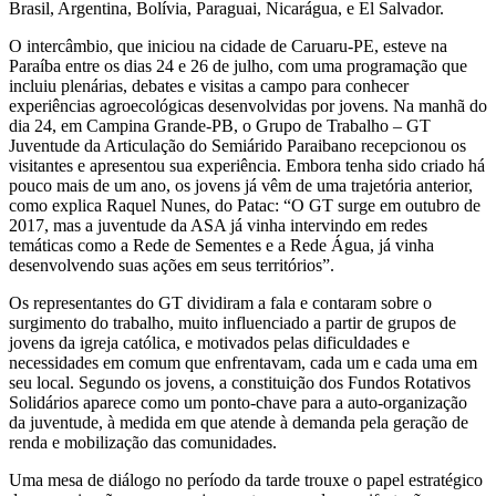
Brasil, Argentina, Bolívia, Paraguai, Nicarágua, e El Salvador.
O intercâmbio, que iniciou na cidade de Caruaru-PE, esteve na
Paraíba entre os dias 24 e 26 de julho, com uma programação que
incluiu plenárias, debates e visitas a campo para conhecer
experiências agroecológicas desenvolvidas por jovens. Na manhã do
dia 24, em Campina Grande-PB, o Grupo de Trabalho – GT
Juventude da Articulação do Semiárido Paraibano recepcionou os
visitantes e apresentou sua experiência. Embora tenha sido criado há
pouco mais de um ano, os jovens já vêm de uma trajetória anterior,
como explica Raquel Nunes, do Patac: “O GT surge em outubro de
2017, mas a juventude da ASA já vinha intervindo em redes
temáticas como a Rede de Sementes e a Rede Água, já vinha
desenvolvendo suas ações em seus territórios”.
Os representantes do GT dividiram a fala e contaram sobre o
surgimento do trabalho, muito influenciado a partir de grupos de
jovens da igreja católica, e motivados pelas dificuldades e
necessidades em comum que enfrentavam, cada um e cada uma em
seu local. Segundo os jovens, a constituição dos Fundos Rotativos
Solidários aparece como um ponto-chave para a auto-organização
da juventude, à medida em que atende à demanda pela geração de
renda e mobilização das comunidades.
Uma mesa de diálogo no período da tarde trouxe o papel estratégico