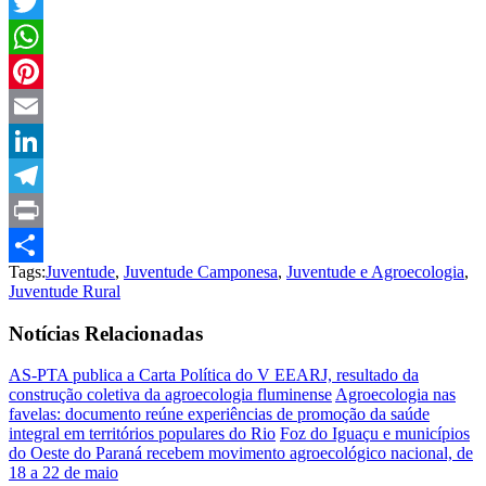
Facebook
Twitter
WhatsApp
Pinterest
Email
LinkedIn
Telegram
Print
Tags:
Juventude
,
Juventude Camponesa
,
Juventude e Agroecologia
,
Compartilhar
Juventude Rural
Notícias Relacionadas
AS-PTA publica a Carta Política do V EEARJ, resultado da
construção coletiva da agroecologia fluminense
Agroecologia nas
favelas: documento reúne experiências de promoção da saúde
integral em territórios populares do Rio
Foz do Iguaçu e municípios
do Oeste do Paraná recebem movimento agroecológico nacional, de
18 a 22 de maio