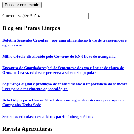
Current ye@r
*
Blog em Pratos Limpos
Boletim Sementes Crioulas – por uma alimentação livre de transgênicos e
agrotóxicos
Milho crioulo distribuído pelo Governo do RN é livre de transgenia
Encontro de Guardadores(as) de Sementes e de experiências de chuva de
Orós, no Ceará, celebra e preserva a sabedoria popular
Segurança digital e produção de conhecimento: a importância do software
livre para o movimento agroecológico
Bela Gil prepara Cuscuz Nordestino com água de cisterna e pede apoio à
Campanha Tenho Sede
Sementes crioulas: verdadeiros patrimônios genéticos
Revista Agriculturas