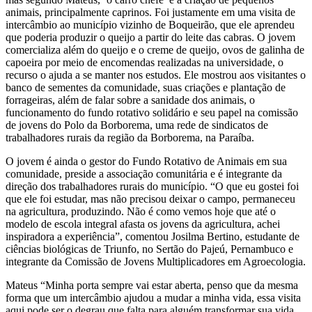
animais, principalmente caprinos. Foi justamente em uma visita de
intercâmbio ao município vizinho de Boqueirão, que ele aprendeu
que poderia produzir o queijo a partir do leite das cabras. O jovem
comercializa além do queijo e o creme de queijo, ovos de galinha de
capoeira por meio de encomendas realizadas na universidade, o
recurso o ajuda a se manter nos estudos. Ele mostrou aos visitantes o
banco de sementes da comunidade, suas criações e plantação de
forrageiras, além de falar sobre a sanidade dos animais, o
funcionamento do fundo rotativo solidário e seu papel na comissão
de jovens do Polo da Borborema, uma rede de sindicatos de
trabalhadores rurais da região da Borborema, na Paraíba.
O jovem é ainda o gestor do Fundo Rotativo de Animais em sua
comunidade, preside a associação comunitária e é integrante da
direção dos trabalhadores rurais do município. “O que eu gostei foi
que ele foi estudar, mas não precisou deixar o campo, permaneceu
na agricultura, produzindo. Não é como vemos hoje que até o
modelo de escola integral afasta os jovens da agricultura, achei
inspiradora a experiência”, comentou Josilma Bertino, estudante de
ciências biológicas de Triunfo, no Sertão do Pajeú, Pernambuco e
integrante da Comissão de Jovens Multiplicadores em Agroecologia.
Mateus “Minha porta sempre vai estar aberta, penso que da mesma
forma que um intercâmbio ajudou a mudar a minha vida, essa visita
aqui pode ser o degrau que falta para alguém transformar sua vida.