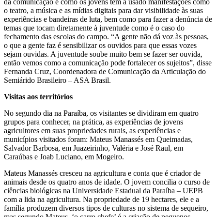
da comunicação e como os jovens tem a usado manifestações como
o teatro, a música e as mídias digitais para dar visibilidade às suas
experiências e bandeiras de luta, bem como para fazer a denúncia de
temas que tocam diretamente à juventude como é o caso do
fechamento das escolas do campo. “A gente não dá voz às pessoas,
o que a gente faz é sensibilizar os ouvidos para que essas vozes
sejam ouvidas. A juventude soube muito bem se fazer ser ouvida,
então vemos como a comunicação pode fortalecer os sujeitos”, disse
Fernanda Cruz, Coordenadora de Comunicação da Articulação do
Semiárido Brasileiro – ASA Brasil.
Visitas aos territórios
No segundo dia na Paraíba, os visitantes se dividiram em quatro
grupos para conhecer, na prática, as experiências de jovens
agricultores em suas propriedades rurais, as experiências e
municípios visitados foram: Mateus Manassés em Queimadas,
Salvador Barbosa, em Juazeirinho, Valéria e José Raul, em
Caraúbas e Joab Luciano, em Mogeiro.
Mateus Manassés cresceu na agricultura e conta que é criador de
animais desde os quatro anos de idade. O jovem concilia o curso de
ciências biológicas na Universidade Estadual da Paraíba – UEPB
com a lida na agricultura. Na propriedade de 19 hectares, ele e a
família produzem diversos tipos de culturas no sistema de sequeiro,
mas segundo Mateus, ‘o carro chefe’ é a criação de pequenos