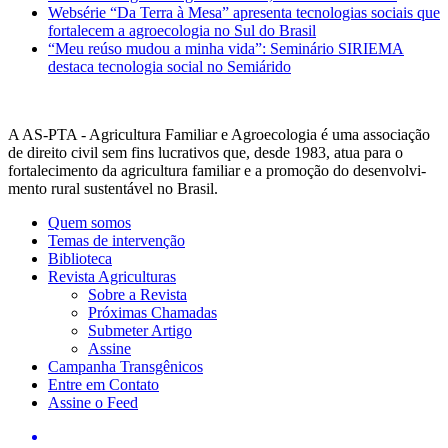
Websérie “Da Terra à Mesa” apresenta tecnologias sociais que
fortalecem a agroecologia no Sul do Brasil
“Meu reúso mudou a minha vida”: Seminário SIRIEMA
destaca tecnologia social no Semiárido
A AS-PTA - Agricultura Familiar e Agro­ecologia é uma associação
de direito civil sem fins lucrativos que, desde 1983, atua para o
fortalecimento da agricultura familiar e a promoção do desenvolvi­
mento rural sustentável no Brasil.
Quem somos
Temas de intervenção
Biblioteca
Revista Agriculturas
Sobre a Revista
Próximas Chamadas
Submeter Artigo
Assine
Campanha Transgênicos
Entre em Contato
Assine o Feed