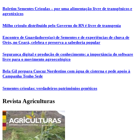
Boletim Sementes Crioulas – por uma alimentação livre de transgênicos e
agrotóxicos
Milho crioulo distribuído pelo Governo do RN é livre de transgenia
Encontro de Guardadores(as) de Sementes e de experiências de chuva de
Orós, no Ceará, celebra e preserva a sabedoria popular
Segurança digital e produção de conhecimento: a importância do software
livre para o movimento agroecológico
Bela Gil prepara Cuscuz Nordestino com água de cisterna e pede apoio à
Campanha Tenho Sede
Sementes crioulas: verdadeiros patrimônios genéticos
Revista Agriculturas