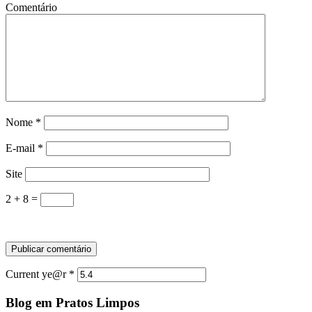
Comentário
Nome
*
E-mail
*
Site
2 + 8 =
Current ye@r
*
Blog em Pratos Limpos