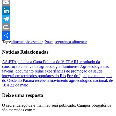
Pinterest
Email
LinkedIn
Telegram
Print
Tags:
alimentação escolar
,
Pnae
,
segurança alimentar
Compartilhar
Notícias Relacionadas
AS-PTA publica a Carta Política do V EEARJ, resultado da
construção coletiva da agroecologia fluminense
Agroecologia nas
favelas: documento reúne experiências de promoção da saúde
integral em territórios populares do Rio
Foz do Iguaçu e municípios
do Oeste do Paraná recebem movimento agroecológico nacional, de
18 a 22 de maio
Deixe uma resposta
O seu endereço de e-mail não será publicado.
Campos obrigatórios
são marcados com
*