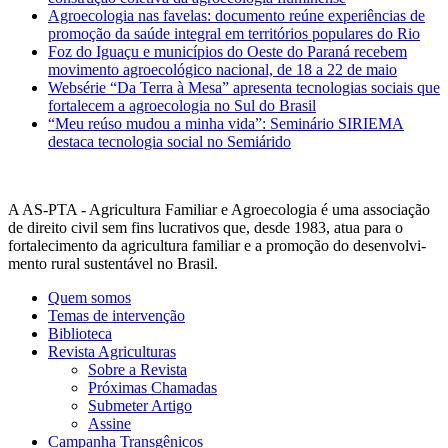
Agroecologia nas favelas: documento reúne experiências de
promoção da saúde integral em territórios populares do Rio
Foz do Iguaçu e municípios do Oeste do Paraná recebem
movimento agroecológico nacional, de 18 a 22 de maio
Websérie “Da Terra à Mesa” apresenta tecnologias sociais que
fortalecem a agroecologia no Sul do Brasil
“Meu reúso mudou a minha vida”: Seminário SIRIEMA
destaca tecnologia social no Semiárido
A AS-PTA - Agricultura Familiar e Agro­ecologia é uma associação
de direito civil sem fins lucrativos que, desde 1983, atua para o
fortalecimento da agricultura familiar e a promoção do desenvolvi­
mento rural sustentável no Brasil.
Quem somos
Temas de intervenção
Biblioteca
Revista Agriculturas
Sobre a Revista
Próximas Chamadas
Submeter Artigo
Assine
Campanha Transgênicos