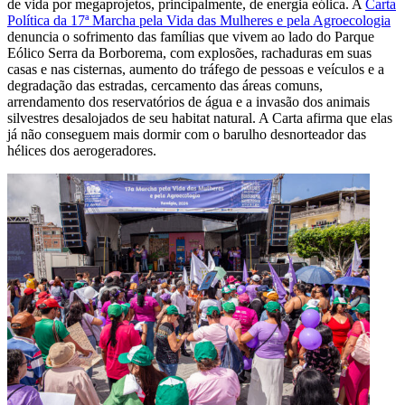
de vida por megaprojetos, principalmente, de energia eólica. A
Carta
Política da 17ª Marcha pela Vida das Mulheres e pela Agroecologia
denuncia o sofrimento das famílias que vivem ao lado do Parque
Eólico Serra da Borborema, com explosões, rachaduras em suas
casas e nas cisternas, aumento do tráfego de pessoas e veículos e a
degradação das estradas, cercamento das áreas comuns,
arrendamento dos reservatórios de água e a invasão dos animais
silvestres desalojados de seu habitat natural. A Carta afirma que elas
já não conseguem mais dormir com o barulho desnorteador das
hélices dos aerogeradores.