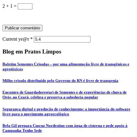
2 + 1 =
Current ye@r
*
Blog em Pratos Limpos
Boletim Sementes Crioulas – por uma alimentação livre de transgênicos e
agrotóxicos
Milho crioulo distribuído pelo Governo do RN é livre de transgenia
Encontro de Guardadores(as) de Sementes e de experiências de chuva de
Orós, no Ceará, celebra e preserva a sabedoria popular
Segurança digital e produção de conhecimento: a importância do software
livre para o movimento agroecológico
Bela Gil prepara Cuscuz Nordestino com água de cisterna e pede apoio à
Campanha Tenho Sede