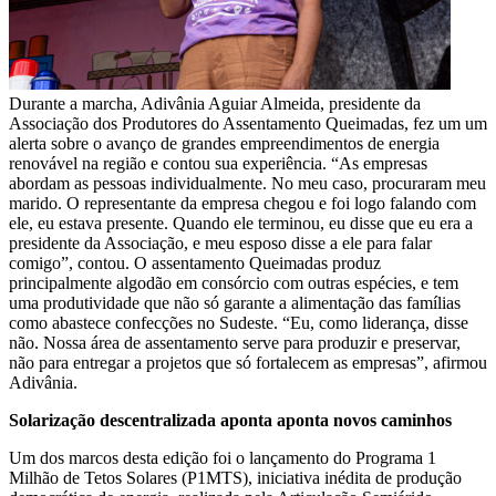
Durante a marcha, Adivânia Aguiar Almeida, presidente da
Associação dos Produtores do Assentamento Queimadas, fez um um
alerta sobre o avanço de grandes empreendimentos de energia
renovável na região e contou sua experiência. “As empresas
abordam as pessoas individualmente. No meu caso, procuraram meu
marido. O representante da empresa chegou e foi logo falando com
ele, eu estava presente. Quando ele terminou, eu disse que eu era a
presidente da Associação, e meu esposo disse a ele para falar
comigo”, contou. O assentamento Queimadas produz
principalmente algodão em consórcio com outras espécies, e tem
uma produtividade que não só garante a alimentação das famílias
como abastece confecções no Sudeste. “Eu, como liderança, disse
não. Nossa área de assentamento serve para produzir e preservar,
não para entregar a projetos que só fortalecem as empresas”, afirmou
Adivânia.
Solarização descentralizada aponta aponta novos caminhos
Um dos marcos desta edição foi o lançamento do Programa 1
Milhão de Tetos Solares (P1MTS), iniciativa inédita de produção