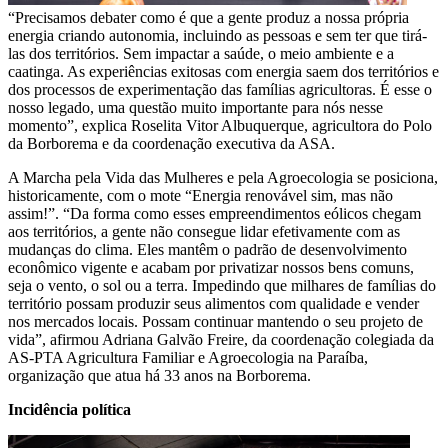
“Precisamos debater como é que a gente produz a nossa própria
energia criando autonomia, incluindo as pessoas e sem ter que tirá-
las dos territórios. Sem impactar a saúde, o meio ambiente e a
caatinga. As experiências exitosas com energia saem dos territórios e
dos processos de experimentação das famílias agricultoras. É esse o
nosso legado, uma questão muito importante para nós nesse
momento”, explica Roselita Vitor Albuquerque, agricultora do Polo
da Borborema e da coordenação executiva da ASA.
A Marcha pela Vida das Mulheres e pela Agroecologia se posiciona,
historicamente, com o mote “Energia renovável sim, mas não
assim!”. “Da forma como esses empreendimentos eólicos chegam
aos territórios, a gente não consegue lidar efetivamente com as
mudanças do clima. Eles mantêm o padrão de desenvolvimento
econômico vigente e acabam por privatizar nossos bens comuns,
seja o vento, o sol ou a terra. Impedindo que milhares de famílias do
território possam produzir seus alimentos com qualidade e vender
nos mercados locais. Possam continuar mantendo o seu projeto de
vida”,
afirmou Adriana Galvão Freire, da coordenação colegiada da
AS-PTA Agricultura Familiar e Agroecologia na Paraíba,
organização que atua há 33 anos na Borborema.
Incidência política