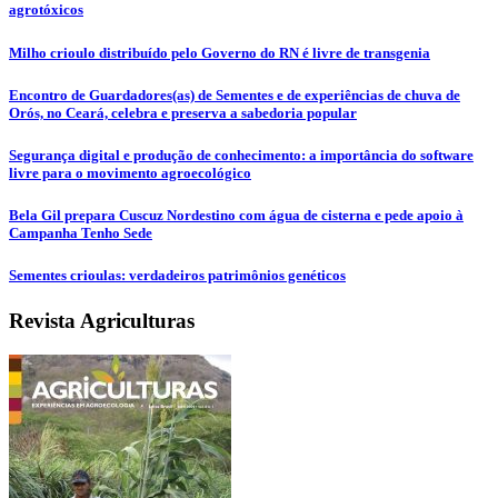
agrotóxicos
Milho crioulo distribuído pelo Governo do RN é livre de transgenia
Encontro de Guardadores(as) de Sementes e de experiências de chuva de
Orós, no Ceará, celebra e preserva a sabedoria popular
Segurança digital e produção de conhecimento: a importância do software
livre para o movimento agroecológico
Bela Gil prepara Cuscuz Nordestino com água de cisterna e pede apoio à
Campanha Tenho Sede
Sementes crioulas: verdadeiros patrimônios genéticos
Revista Agriculturas