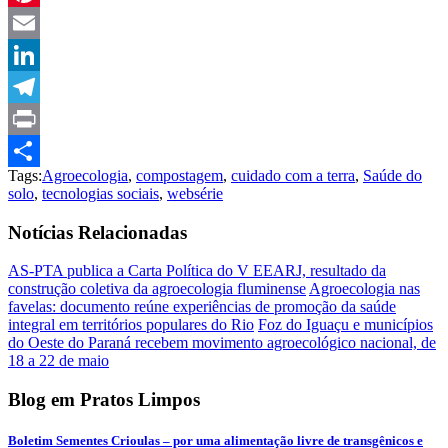
Pinterest
Email
LinkedIn
Telegram
Print
Tags:
Agroecologia
,
compostagem
,
cuidado com a terra
,
Saúde do
Compartilhar
solo
,
tecnologias sociais
,
websérie
Notícias Relacionadas
AS-PTA publica a Carta Política do V EEARJ, resultado da
construção coletiva da agroecologia fluminense
Agroecologia nas
favelas: documento reúne experiências de promoção da saúde
integral em territórios populares do Rio
Foz do Iguaçu e municípios
do Oeste do Paraná recebem movimento agroecológico nacional, de
18 a 22 de maio
Blog em Pratos Limpos
Boletim Sementes Crioulas – por uma alimentação livre de transgênicos e