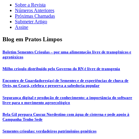
Sobre a Revista
Números Anteriores
Próximas Chamadas
Submeter Artigo
Assine
Blog em Pratos Limpos
Boletim Sementes Crioulas – por uma alimentação livre de transgênicos e
agrotóxicos
Milho crioulo distribuído pelo Governo do RN é livre de transgenia
Encontro de Guardadores(as) de Sementes e de experiências de chuva de
Orós, no Ceará, celebra e preserva a sabedoria popular
Segurança digital e produção de conhecimento: a importância do software
livre para o movimento agroecológico
Bela Gil prepara Cuscuz Nordestino com água de cisterna e pede apoio à
Campanha Tenho Sede
Sementes crioulas: verdadeiros patrimônios genéticos