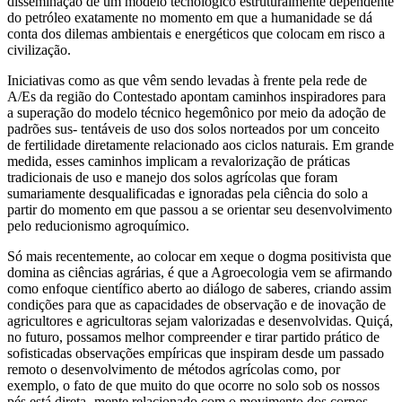
disseminação de um modelo tecnológico estruturalmente dependente
do petróleo exatamente no momento em que a humanidade se dá
conta dos dilemas ambientais e energéticos que colocam em risco a
civilização.
Iniciativas como as que vêm sendo levadas à frente pela rede de
A/Es da região do Contestado apontam caminhos inspiradores para
a superação do modelo técnico hegemônico por meio da adoção de
padrões sus- tentáveis de uso dos solos norteados por um conceito
de fertilidade diretamente relacionado aos ciclos naturais. Em grande
medida, esses caminhos implicam a revalorização de práticas
tradicionais de uso e manejo dos solos agrícolas que foram
sumariamente desqualificadas e ignoradas pela ciência do solo a
partir do momento em que passou a se orientar seu desenvolvimento
pelo reducionismo agroquímico.
Só mais recentemente, ao colocar em xeque o dogma positivista que
domina as ciências agrárias, é que a Agroecologia vem se afirmando
como enfoque científico aberto ao diálogo de saberes, criando assim
condições para que as capacidades de observação e de inovação de
agricultores e agricultoras sejam valorizadas e desenvolvidas. Quiçá,
no futuro, possamos melhor compreender e tirar partido prático de
sofisticadas observações empíricas que inspiram desde um passado
remoto o desenvolvimento de métodos agrícolas como, por
exemplo, o fato de que muito do que ocorre no solo sob os nossos
pés está direta- mente relacionado com o movimento dos corpos