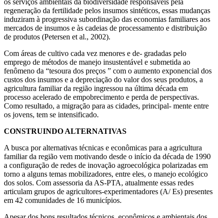
os serviços ambientais da biodiversidade responsáveis pela
regeneração da fertilidade pelos insumos sintéticos, essas mudanças
induziram à progressiva subordinação das economias familiares aos
mercados de insumos e às cadeias de processamento e distribuição
de produtos (Petersen et al., 2002).
Com áreas de cultivo cada vez menores e de- gradadas pelo
emprego de métodos de manejo insustentável e submetida ao
fenômeno da “tesoura dos preços ” com o aumento exponencial dos
custos dos insumos e a depreciação do valor dos seus produtos, a
agricultura familiar da região ingressou na última década em
processo acelerado de empobrecimento e perda de perspectivas.
Como resultado, a migração para as cidades, principal- mente entre
os jovens, tem se intensificado.
CONSTRUINDO ALTERNATIVAS
A busca por alternativas técnicas e econômicas para a agricultura
familiar da região vem motivando desde o início da década de 1990
a configuração de redes de inovação agroecológica polarizadas em
torno a alguns temas mobilizadores, entre eles, o manejo ecológico
dos solos. Com assessoria da AS-PTA, atualmente essas redes
articulam grupos de agricultores-experimentadores (A/ Es) presentes
em 42 comunidades de 16 municípios.
Apesar dos bons resultados técnicos, econômicos e ambientais dos