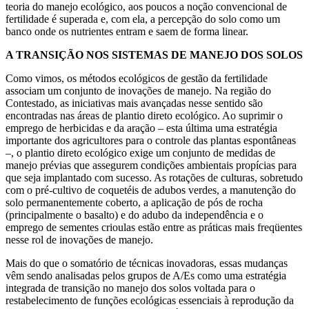
teoria do manejo ecológico, aos poucos a noção convencional de
fertilidade é superada e, com ela, a percepção do solo como um
banco onde os nutrientes entram e saem de forma linear.
A TRANSIÇÃO NOS SISTEMAS DE MANEJO DOS SOLOS
Como vimos, os métodos ecológicos de gestão da fertilidade
associam um conjunto de inovações de manejo. Na região do
Contestado, as iniciativas mais avançadas nesse sentido são
encontradas nas áreas de plantio direto ecológico. Ao suprimir o
emprego de herbicidas e da aração – esta última uma estratégia
importante dos agricultores para o controle das plantas espontâneas
–, o plantio direto ecológico exige um conjunto de medidas de
manejo prévias que assegurem condições ambientais propícias para
que seja implantado com sucesso. As rotações de culturas, sobretudo
com o pré-cultivo de coquetéis de adubos verdes, a manutenção do
solo permanentemente coberto, a aplicação de pós de rocha
(principalmente o basalto) e do adubo da independência e o
emprego de sementes crioulas estão entre as práticas mais freqüentes
nesse rol de inovações de manejo.
Mais do que o somatório de técnicas inovadoras, essas mudanças
vêm sendo analisadas pelos grupos de A/Es como uma estratégia
integrada de transição no manejo dos solos voltada para o
restabelecimento de funções ecológicas essenciais à reprodução da