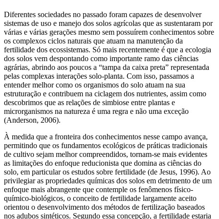
Diferentes sociedades no passado foram capazes de desenvolver
sistemas de uso e manejo dos solos agrícolas que as sustentaram por
várias e várias gerações mesmo sem possuírem conhecimentos sobre
os complexos ciclos naturais que atuam na manutenção da
fertilidade dos ecossistemas. Só mais recentemente é que a ecologia
dos solos vem despontando como importante ramo das ciências
agrárias, abrindo aos poucos a “tampa da caixa preta” representada
pelas complexas interações solo-planta. Com isso, passamos a
entender melhor como os organismos do solo atuam na sua
estruturação e contribuem na ciclagem dos nutrientes, assim como
descobrimos que as relações de simbiose entre plantas e
microrganismos na natureza é uma regra e não uma exceção
(Anderson, 2006).
À medida que a fronteira dos conhecimentos nesse campo avança,
permitindo que os fundamentos ecológicos de práticas tradicionais
de cultivo sejam melhor compreendidos, tornam-se mais evidentes
as limitações do enfoque reducionista que domina as ciências do
solo, em particular os estudos sobre fertilidade (de Jesus, 1996). Ao
privilegiar as propriedades químicas dos solos em detrimento de um
enfoque mais abrangente que contemple os fenômenos físico-
químico-biológicos, o conceito de fertilidade largamente aceito
orientou o desenvolvimento dos métodos de fertilização baseados
nos adubos sintéticos. Segundo essa concepção, a fertilidade estaria