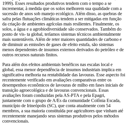
1999). Esses resultados produtivos tendem com o tempo a se
incrementar, à medida que os solos melhorem sua qualidade com a
sucessão de anos sob manejo ecológico. Além disso, as quebras de
safra pelas flutuações climáticas tendem a ser mitigadas em função
da criação de ambientes agrícolas mais resilientes. Finalmente, os
solos, a água e a agrobiodiversidade são conservados. Também do
ponto de vis- ta global, teríamos sistemas técnicos ambientalmente
mais sustentáveis. Além de reter maiores quantidades de carbono e
de diminuir as emissões de gases de efeito estufa, são sistemas
menos dependentes de insumos externos derivados do petróleo e de
outros recursos naturais finitos.
Para além dos efeitos ambientais benéficos nas escalas local e
global, essa menor dependência de insumos industriais implica em
significativa melhoria na rentabilidade das lavouras. Esse aspecto foi
recentemente verificado em avaliações comparativas entre os
desempenhos econômicos de lavouras de milho em fases iniciais de
transição agroecológica e de lavouras convencionais. Essas
avaliações foram conduzidas pela AS-PTA e pela Epagri,
juntamente com o grupo de A/Es da comunidade Colônia Escada,
município de Irineópolis (SC), que conta atualmente com 54
membros, a sua maioria constituída por agricultores que vinham até
recentemente manejando seus sistemas produtivos pelos métodos
convencionais.