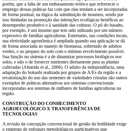
porém, que a falta de um embasamento teórico que referencie o
emprego dessas práticas faz com que elas tendam a ser incorporadas
de forma pontual, na lógica da substituição de insumos, sendo por
isso limitadas na promoção das interações ecológicas benéficas ao
desempenho produtivo e à sanidade das culturas. O pó do basalto,
por exemplo, é um insumo que tem sido utilizado por um número
expressivo de famílias agricultoras. Entretanto, nas condições locais,
sua efetividade agronômica é ampliada quando sua aplicação se dá
de forma associada ao manejo de biomassa, sobretudo de adubos
verdes, e ao preparo do solo com o mínimo revolvimento possível.
Sua função no sistema é a de dinamizar processos biológicos nos
solos, e não o de fornecer nutrientes diretamente para as plantas
cultivadas (Almeida et al., 2006). O adubo da independência, uma
adaptação do bokashi realizada por grupos de A/Es da região e a
revalorização do uso das sementes de variedades crioulas são outros
exemplos de práticas alternativas aos sistemas convencionais
incorporadas aos sistemas de milhares de famílias agricultoras na
região.
CONSTRUÇÃO DO CONHECIMENTO
AGROECOLÓGICO X TRANSFERÊNCIA DE
TECNOLOGIAS
A revisão da concepção convencional de gestão da fertilidade exige
o emprego de enfoques metodológicos participativos que