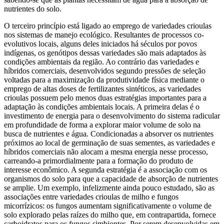
nutrientes do solo.
O terceiro princípio está ligado ao emprego de variedades crioulas
nos sistemas de manejo ecológico. Resultantes de processos co-
evolutivos locais, alguns deles iniciados há séculos por povos
indígenas, os genótipos dessas variedades são mais adaptados às
condições ambientais da região. Ao contrário das variedades e
híbridos comerciais, desenvolvidos segundo pressões de seleção
voltadas para a maximização da produtividade física mediante o
emprego de altas doses de fertilizantes sintéticos, as variedades
crioulas possuem pelo menos duas estratégias importantes para a
adaptação às condições ambientais locais. A primeira delas é o
investimento de energia para o desenvolvimento do sistema radicular
em profundidade de forma a explorar maior volume de solo na
busca de nutrientes e água. Condicionadas a absorver os nutrientes
próximos ao local de germinação de suas sementes, as variedades e
híbridos comerciais não alocam a mesma energia nesse processo,
carreando-a primordialmente para a formação do produto de
interesse econômico. A segunda estratégia é a associação com os
organismos do solo para que a capacidade de absorção de nutrientes
se amplie. Um exemplo, infelizmente ainda pouco estudado, são as
associações entre variedades crioulas de milho e fungos
micorrízicos: os fungos aumentam significativamente o volume de
solo explorado pelas raízes do milho que, em contrapartida, fornece
carboidratos para os fungos simbiontes. Por serem desenvolvidas em