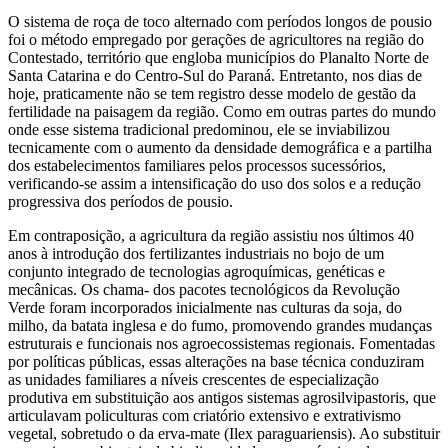
O sistema de roça de toco alternado com períodos longos de pousio
foi o método empregado por gerações de agricultores na região do
Contestado, território que engloba municípios do Planalto Norte de
Santa Catarina e do Centro-Sul do Paraná. Entretanto, nos dias de
hoje, praticamente não se tem registro desse modelo de gestão da
fertilidade na paisagem da região. Como em outras partes do mundo
onde esse sistema tradicional predominou, ele se inviabilizou
tecnicamente com o aumento da densidade demográfica e a partilha
dos estabelecimentos familiares pelos processos sucessórios,
verificando-se assim a intensificação do uso dos solos e a redução
progressiva dos períodos de pousio.
Em contraposição, a agricultura da região assistiu nos últimos 40
anos à introdução dos fertilizantes industriais no bojo de um
conjunto integrado de tecnologias agroquímicas, genéticas e
mecânicas. Os chama- dos pacotes tecnológicos da Revolução
Verde foram incorporados inicialmente nas culturas da soja, do
milho, da batata inglesa e do fumo, promovendo grandes mudanças
estruturais e funcionais nos agroecossistemas regionais. Fomentadas
por políticas públicas, essas alterações na base técnica conduziram
as unidades familiares a níveis crescentes de especialização
produtiva em substituição aos antigos sistemas agrosilvipastoris, que
articulavam policulturas com criatório extensivo e extrativismo
vegetal, sobretudo o da erva-mate (Ilex paraguariensis). Ao substituir