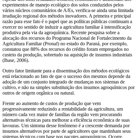
experimentos de manejo ecológico dos solos conduzidos pelos
vários núcleos comunitários de A/Es, verifica-se ainda uma limitada
irradiação regional dos métodos inovadores. A primeira e principal
razão para esse fato é o papel que as políticas públicas continuam a
exercer no sentido de induzir a agricultura familiar à intensificação
produtiva pela via da agroquímica. Recente pesquisa sobre a
alocação dos recursos do Programa Nacional de Fortalecimento da
Agricultura Familiar (Pronaf) no estado do Paraná, por exemplo,
constatou que 88% dos recursos do crédito foram empregados no
custeio da produção, sobretudo na aquisição de insumos industriais
(Ibase, 2006).
Outro fator limitante para a disseminação dos métodos ecológicos
está relacionado ao fato de que o sucesso dos mesmos depende da
adoção de um conjunto integrado de mudanças nos sistemas de
cultivo, e não na simples substituição dos insumos agroquímicos por
outros de origem orgânica ou natural.
Frente ao aumento de custos de produção que vem
progressivamente reduzindo a rentabilidade da agricultura, um
número cada vez maior de famílias da região vem procurando
alternativas técnicas para melhorar a eficiência econômica de suas
lavouras. Um sintoma desse fenômeno é a crescente demanda por
insumos alternativos por parte de agricultores que mantinham seus
sistemas técnicos com base nos pacotes agroquímicos. Ocorre,