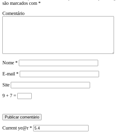
são marcados com
*
Comentário
Nome
*
E-mail
*
Site
9 + 7 =
Current ye@r
*