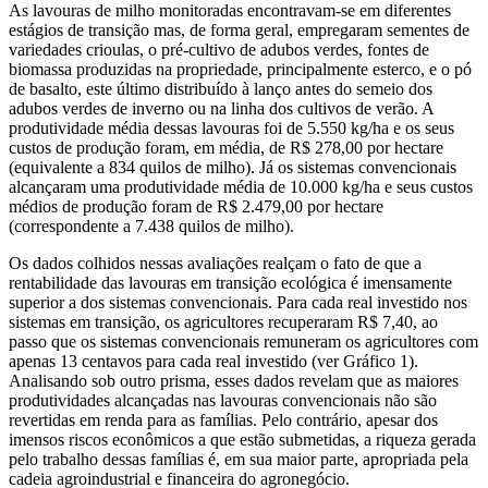
As lavouras de milho monitoradas encontravam-se em diferentes
estágios de transição mas, de forma geral, empregaram sementes de
variedades crioulas, o pré-cultivo de adubos verdes, fontes de
biomassa produzidas na propriedade, principalmente esterco, e o pó
de basalto, este último distribuído à lanço antes do semeio dos
adubos verdes de inverno ou na linha dos cultivos de verão. A
produtividade média dessas lavouras foi de 5.550 kg/ha e os seus
custos de produção foram, em média, de R$ 278,00 por hectare
(equivalente a 834 quilos de milho). Já os sistemas convencionais
alcançaram uma produtividade média de 10.000 kg/ha e seus custos
médios de produção foram de R$ 2.479,00 por hectare
(correspondente a 7.438 quilos de milho).
Os dados colhidos nessas avaliações realçam o fato de que a
rentabilidade das lavouras em transição ecológica é imensamente
superior a dos sistemas convencionais. Para cada real investido nos
sistemas em transição, os agricultores recuperaram R$ 7,40, ao
passo que os sistemas convencionais remuneram os agricultores com
apenas 13 centavos para cada real investido (ver Gráfico 1).
Analisando sob outro prisma, esses dados revelam que as maiores
produtividades alcançadas nas lavouras convencionais não são
revertidas em renda para as famílias. Pelo contrário, apesar dos
imensos riscos econômicos a que estão submetidas, a riqueza gerada
pelo trabalho dessas famílias é, em sua maior parte, apropriada pela
cadeia agroindustrial e financeira do agronegócio.