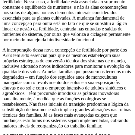
fertilidade. Nesse caso, a fertilidade está associada ao suprimento
constante e equilibrado de nutrientes, e não às altas concentrações
nos solos de alguns poucos elementos minerais considerados
essenciais para as plantas cultivadas. A mudança fundamental de
uma concepção para outra está no fato de que se substitui a lógica
linear de gestão da fertilidade, centrada nas entradas e saídas de
nutrientes do sistema, por outra que valoriza a ciclagem permanente
por meio do manejo da biodiversidade funcional.
A incorporação dessa nova concepção de fertilidade por parte dos
A/Es tem sido essencial para que os mesmos estabeleçam suas
próprias estratégias de conversão técnica dos sistemas de manejo,
inclusive adotando novos indicadores para monitorar a evolução da
qualidade dos solos. Aquelas famílias que possuem os terrenos mais
degradados – em função dos seguidos anos de monoculturas
manejadas com o revolvimento dos solos e a sua exposição às
chuvas e ao sol e com o emprego intensivo de adubos sintéticos e
agrotóxicos – têm procurado introduzir as práticas inovadoras
paulatinamente, à medida que as funções ecológicas se
restabelecem. Nas fases iniciais da transição predomina a lógica da
substituição de insumos e não implica grandes alterações nas rotinas
técnicas das famílias. Já as fases mais avançadas exigem que
mudanças estruturais nos sistemas sejam implementadas, cobrando
maiores níveis de reorganização do trabalho familiar.