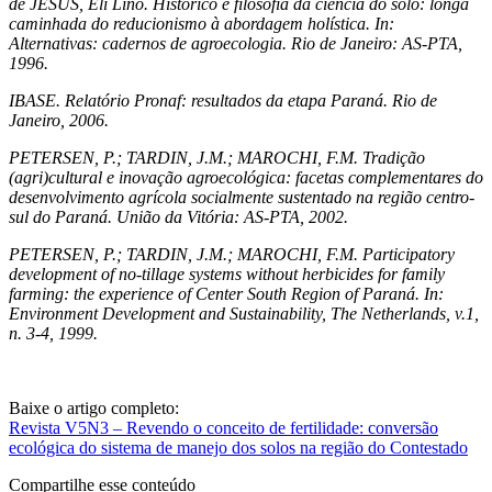
de JESUS, Eli Lino. Histórico e filosofia da ciência do solo: longa
caminhada do reducionismo à abordagem holística. In:
Alternativas: cadernos de agroecologia. Rio de Janeiro: AS-PTA,
1996.
IBASE. Relatório Pronaf: resultados da etapa Paraná. Rio de
Janeiro, 2006.
PETERSEN, P.; TARDIN, J.M.; MAROCHI, F.M. Tradição
(agri)cultural e inovação agroecológica: facetas complementares do
desenvolvimento agrícola socialmente sustentado na região centro-
sul do Paraná.
União da Vitória: AS-PTA, 2002.
PETERSEN, P.; TARDIN, J.M.; MAROCHI, F.M. Participatory
development of no-tillage systems without herbicides for family
farming: the experience of Center South Region of Paraná. In:
Environment Development and Sustainability, The Netherlands, v.1,
n. 3-4, 1999.
Baixe o artigo completo:
Revista V5N3 – Revendo o conceito de fertilidade: conversão
ecológica do sistema de manejo dos solos na região do Contestado
Compartilhe esse conteúdo