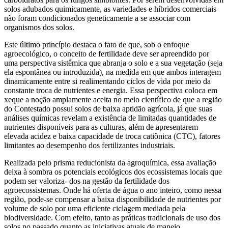
solos adubados quimicamente, as variedades e híbridos comerciais
não foram condicionados geneticamente a se associar com
organismos dos solos.
Este último princípio destaca o fato de que, sob o enfoque
agroecológico, o conceito de fertilidade deve ser apreendido por
uma perspectiva sistêmica que abranja o solo e a sua vegetação (seja
ela espontânea ou introduzida), na medida em que ambos interagem
dinamicamente entre si realimentando ciclos de vida por meio da
constante troca de nutrientes e energia. Essa perspectiva coloca em
xeque a noção amplamente aceita no meio científico de que a região
do Contestado possui solos de baixa aptidão agrícola, já que suas
análises químicas revelam a existência de limitadas quantidades de
nutrientes disponíveis para as culturas, além de apresentarem
elevada acidez e baixa capacidade de troca catiônica (CTC), fatores
limitantes ao desempenho dos fertilizantes industriais.
Realizada pelo prisma reducionista da agroquímica, essa avaliação
deixa à sombra os potenciais ecológicos dos ecossistemas locais que
podem ser valoriza- dos na gestão da fertilidade dos
agroecossistemas. Onde há oferta de água o ano inteiro, como nessa
região, pode-se compensar a baixa disponibilidade de nutrientes por
volume de solo por uma eficiente ciclagem mediada pela
biodiversidade. Com efeito, tanto as práticas tradicionais de uso dos
solos no passado quanto as iniciativas atuais de manejo