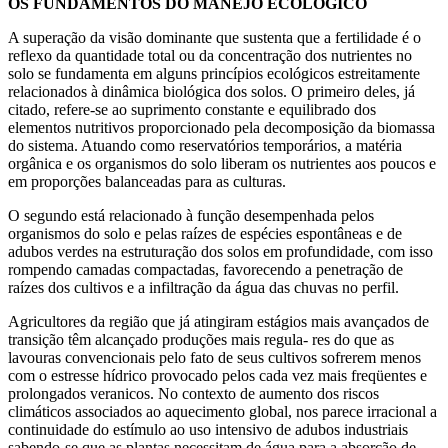
OS FUNDAMENTOS DO MANEJO ECOLÓGICO
A superação da visão dominante que sustenta que a fertilidade é o
reflexo da quantidade total ou da concentração dos nutrientes no
solo se fundamenta em alguns princípios ecológicos estreitamente
relacionados à dinâmica biológica dos solos. O primeiro deles, já
citado, refere-se ao suprimento constante e equilibrado dos
elementos nutritivos proporcionado pela decomposição da biomassa
do sistema. Atuando como reservatórios temporários, a matéria
orgânica e os organismos do solo liberam os nutrientes aos poucos e
em proporções balanceadas para as culturas.
O segundo está relacionado à função desempenhada pelos
organismos do solo e pelas raízes de espécies espontâneas e de
adubos verdes na estruturação dos solos em profundidade, com isso
rompendo camadas compactadas, favorecendo a penetração de
raízes dos cultivos e a infiltração da água das chuvas no perfil.
Agricultores da região que já atingiram estágios mais avançados de
transição têm alcançado produções mais regula- res do que as
lavouras convencionais pelo fato de seus cultivos sofrerem menos
com o estresse hídrico provocado pelos cada vez mais freqüentes e
prolongados veranicos. No contexto de aumento dos riscos
climáticos associados ao aquecimento global, nos parece irracional a
continuidade do estímulo ao uso intensivo de adubos industriais
sabendo-se que as plantas necessitam de água para a absorção de