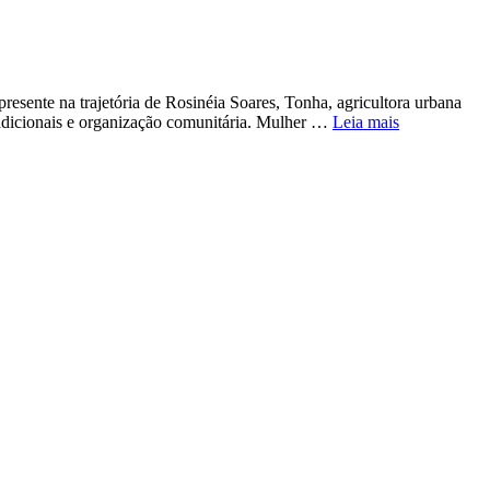
resente na trajetória de Rosinéia Soares, Tonha, agricultora urbana
tradicionais e organização comunitária. Mulher …
Leia mais