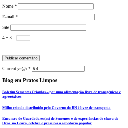
Nome
*
E-mail
*
Site
4 + 3 =
Current ye@r
*
Blog em Pratos Limpos
Boletim Sementes Crioulas – por uma alimentação livre de transgênicos e
agrotóxicos
Milho crioulo distribuído pelo Governo do RN é livre de transgenia
Encontro de Guardadores(as) de Sementes e de experiências de chuva de
Orós, no Ceará, celebra e preserva a sabedoria popular