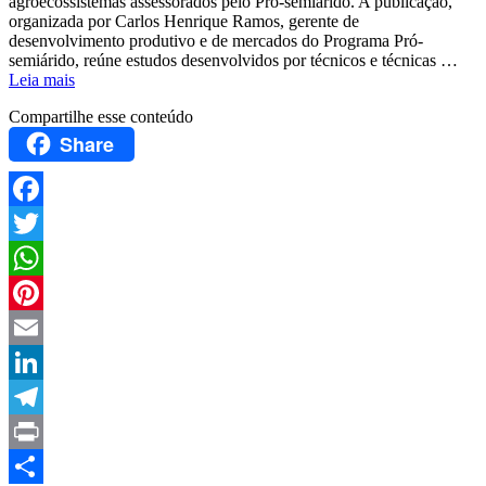
agroecossistemas assessorados pelo Pró-semiárido. A publicação,
organizada por Carlos Henrique Ramos, gerente de
desenvolvimento produtivo e de mercados do Programa Pró-
semiárido, reúne estudos desenvolvidos por técnicos e técnicas …
Leia mais
Compartilhe esse conteúdo
Share
Facebook
Twitter
WhatsApp
Pinterest
Email
LinkedIn
Telegram
Print