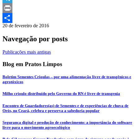
Telegram
Print
20 de fevereiro de 2016
Compartilhar
Navegação por posts
Publicações mais antigas
Blog em Pratos Limpos
Boletim Sementes Crioulas – por uma alimentação livre de transgênicos e
agrotóxicos
Milho crioulo distribuído pelo Governo do RN é livre de transgenia
Encontro de Guardadores(as) de Sementes e de experiências de chuva de
Orós, no Ceará, celebra e preserva a sabedoria popular
Segurança digital e produção de conhecimento: a importância do software
livre para o movimento agroecológico