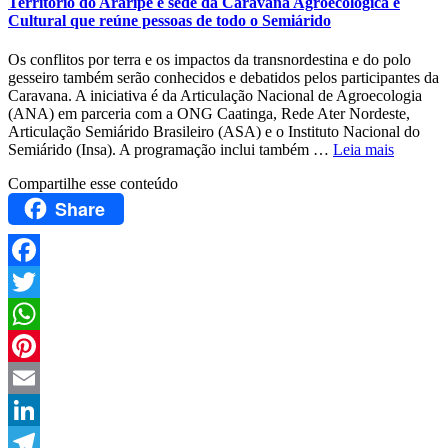
Território do Araripe é sede da Caravana Agroecológica e
Cultural que reúne pessoas de todo o Semiárido
Os conflitos por terra e os impactos da transnordestina e do polo
gesseiro também serão conhecidos e debatidos pelos participantes da
Caravana. A iniciativa é da Articulação Nacional de Agroecologia
(ANA) em parceria com a ONG Caatinga, Rede Ater Nordeste,
Articulação Semiárido Brasileiro (ASA) e o Instituto Nacional do
Semiárido (Insa). A programação inclui também …
Leia mais
Compartilhe esse conteúdo
Share
Facebook
Twitter
WhatsApp
Pinterest
Email
LinkedIn