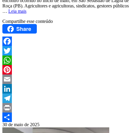
encontro ocorrido no início de maio, em São Sebastião de Lagoa de
Roça (PB). Agricultores e agricultoras, sindicatos, gestores públicos
…
Leia mais
Compartilhe esse conteúdo
Share
Facebook
Twitter
WhatsApp
Pinterest
Email
LinkedIn
Telegram
Print
30 de maio de 2025
Compartilhar