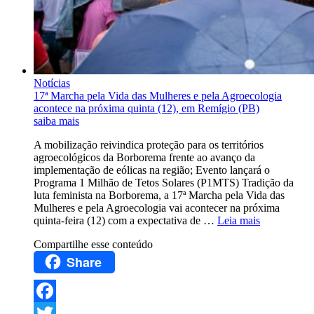
Notícias
17ª Marcha pela Vida das Mulheres e pela Agroecologia
acontece na próxima quinta (12), em Remígio (PB)
saiba mais
A mobilização reivindica proteção para os territórios
agroecológicos da Borborema frente ao avanço da
implementação de eólicas na região; Evento lançará o
Programa 1 Milhão de Tetos Solares (P1MTS) Tradição da
luta feminista na Borborema, a 17ª Marcha pela Vida das
Mulheres e pela Agroecologia vai acontecer na próxima
quinta-feira (12) com a expectativa de …
Leia mais
Compartilhe esse conteúdo
Share
Facebook