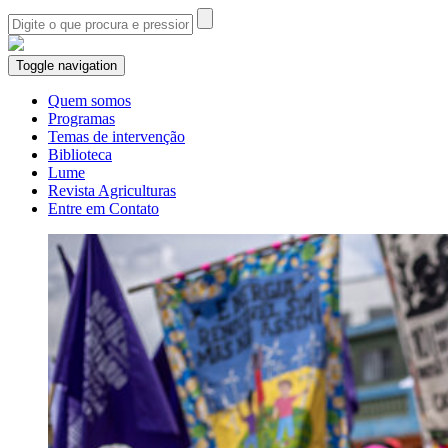
Toggle navigation
Quem somos
Programas
Temas de intervenção
Biblioteca
Lume
Revista Agriculturas
Entre em Contato