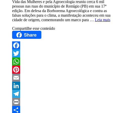
Vida das Mulheres e pela Agroecologia reuniu cerca 6 mil
pessoas nas ruas do município de Remígio (PB) em sua 17ª
edição. Em defesa da Borborema Agroecológica e contra as
falsas soluções para o clima, a manifestação aconteceu em sua
cidade de origem, comemorando um marco para …
Leia mais
Compartilhe esse conteúdo
Share
Facebook
Twitter
WhatsApp
Pinterest
Email
LinkedIn
Telegram
Print