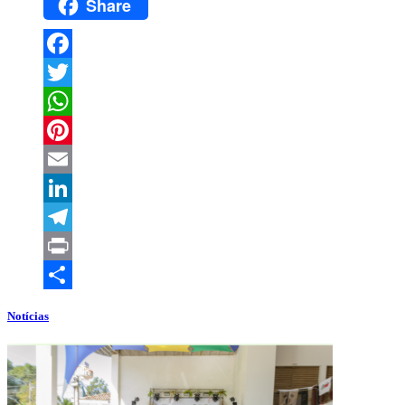
Share
Facebook
Twitter
WhatsApp
Pinterest
Email
LinkedIn
Telegram
Print
Compartilhar
Notícias