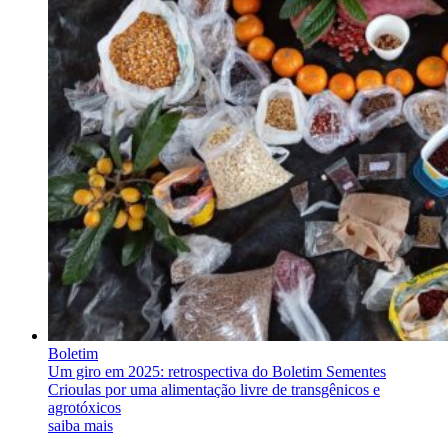
Boletim
Um giro em 2025: retrospectiva do Boletim Sementes
Crioulas por uma alimentação livre de transgênicos e
agrotóxicos
saiba mais