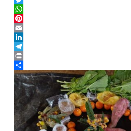
Twitter
WhatsApp
Pinterest
Email
LinkedIn
Telegram
Print
Compartilhar