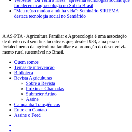
Websérie “Da Terra à Mesa” apresenta tecnologias sociais que
fortalecem a agroecologia no Sul do Brasil
“Meu reúso mudou a minha vida”: Seminário SIRIEMA
destaca tecnologia social no Semiárido
A AS-PTA - Agricultura Familiar e Agro­ecologia é uma associação
de direito civil sem fins lucrativos que, desde 1983, atua para o
fortalecimento da agricultura familiar e a promoção do desenvolvi­
mento rural sustentável no Brasil.
Quem somos
Temas de intervenção
Biblioteca
Revista Agriculturas
Sobre a Revista
Próximas Chamadas
Submeter Artigo
Assine
Campanha Transgênicos
Entre em Contato
Assine o Feed