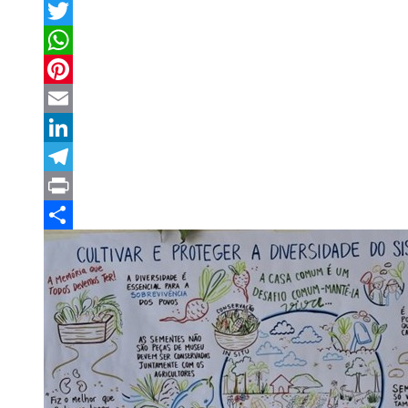
Facebook
Twitter
WhatsApp
Pinterest
Email
LinkedIn
Telegram
Print
Compartilhar