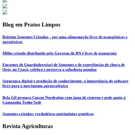
Blog em Pratos Limpos
Boletim Sementes Crioulas – por uma alimentação livre de transgênicos e
agrotóxicos
Milho crioulo distribuído pelo Governo do RN é livre de transgenia
Encontro de Guardadores(as) de Sementes e de experiências de chuva de
Orós, no Ceará, celebra e preserva a sabedoria popular
Segurança digital e produção de conhecimento: a importância do software
livre para o movimento agroecológico
Bela Gil prepara Cuscuz Nordestino com água de cisterna e pede apoio à
Campanha Tenho Sede
Sementes crioulas: verdadeiros patrimônios genéticos
Revista Agriculturas