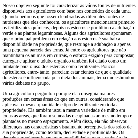
Nosso objetivo seguinte foi caracterizar as várias fontes de nutrientes
disponíveis aos agricultores com base nos conteúdos de cada uma.
Quando pedimos que fossem lembradas as diferentes fontes de
nutrientes que eles conhecem, os agricultores mencionaram primeiro
os fertilizantes químicos, depois os estercos e por último a adubação
verde e as plantas leguminosas. Alguns dos agricultores apontaram
que o principal problema em relação aos estercos é sua baixa
disponibilidade na propriedade, que restringe a adubação a apenas
uma pequena parcela das terras. Já entre os agricultores que não
mantinham os animais em currais, o esforço exigido para compostar,
carregar e aplicar o adubo orgânico também foi citado como um
limitante para o uso dos estercos como fertilizante. Poucos
agricultores, entre- tanto, pareciam estar cientes de que a qualidade
do esterco é influenciada pela dieta dos animais, tema que estimulou
vários debates no grupo.
Uma agricultora perguntou por que ela conseguia maiores
produções em certas áreas do que em outras, considerando que
aplicava a mesma quantidade e tipo de fertilizante em toda a
propriedade. Ela também usou a mesma variedade de milho em
todas as áreas, que foram semeadas e capinadas ao mesmo tempo e
plantadas no mesmo espaçamento. Além disso, ela não observou
diferenças nas características visualmente perceptíveis dos solos de
sua propriedade, como textura, declividade e profundidade. Os
demais agricultores levantaram possibilidades para a variação de