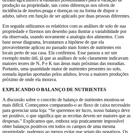
produção na propriedade, tais como diferenças nos níveis de
incidência de insetos-praga e doenças ou na forma de dispor o
adubo, talvez em função de ser aplicado por duas pessoas diferentes.
Em seguida utilizamos os relatórios com as análises de solo de sua
propriedade e fizemos um desenho para ilustrar a variabilidade por
ela observada, usando novamente a analogia dos alimentos. Com
base nesse diagrama, levantamos a hipótese de que ela
provavelmente aplicou no passado mais fontes de nutrientes em
locais perto de sua casa. Ela confirmou. Esse passou a ser um
exemplo muito útil, já que as análises de solo claramente indicavam
maiores teores de N, P e K nas áreas mais próximas das moradias.
Portanto, uma quantidade maior de nutrientes presentes no solo,
somada àquelas aportadas pelos adubos, levou a maiores produções
próximo de onde ela morava.
EXPLICANDO O BALANÇO DE NUTRIENTES
A discussão sobre o conceito de balanço de nutrientes mostrou-se
mais difícil. Começamos comparando-o ao fluxo de caixa necessário
para gerenciar uma loja: “Se queremos ter lucro, nosso balanço deve
ser positivo, o que significa que as receitas devem ser maiores que as
despesas.” Explicamos que, embora seja praticamente impossível
obter balanços positivos em todos os campos de uma mesma
propriedade, podemos ao menos evitar que sejam tão negativos. Os