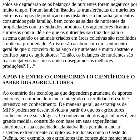
solos se degradarão se os balanços de nutrientes forem negativos por
muito tempo. Foram também listados as transferências de nutrientes
entre os campos de produção mais distantes e a moradia (alimentos
consumidos pela família), bem como as saídas de nutrientes da
propriedades com a venda dos produtos. Os agricultores ficaram
surpresos com a idéia de que os nutrientes são trazidos para o
sistema quando os animais criados em áreas coletivas são recolhidos
à noite na propriedade. A discussão acabou com um sentimento
geral de que o conceito do balanço de nutrientes é muito abstrato e
confuso para os agricultores: “Então, os balanços de nutrientes são
mais negativos nas áreas onde conseguimos as melhores
produções?!!…”
A PONTE ENTRE O CONHECIMENTO CIENTÍFICO E O
SABER DOS AGRICULTORES
Ao contrário das tecnologias que dependem puramente de aportes
externos, o enfoque do manejo integrado da fertilidade do solo é
intensivo em conhecimento. De maneira geral, as estratégias de
MIFS podem ser desenvolvidas a partir do que os agricultores
conhecem e de suas lógicas. O conhecimento dos agricultores é, em
grande medida, construído com base em suas experiências
anteriores, e sua capacidade adaptativa lhes permite manejar
sistemas extremamente complexos. Em locais como o Oeste do
Quênia, por exemplo, os agricultores têm conseguido manter suas