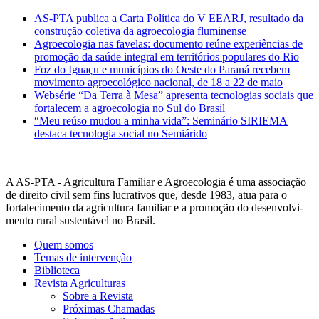
AS-PTA publica a Carta Política do V EEARJ, resultado da
construção coletiva da agroecologia fluminense
Agroecologia nas favelas: documento reúne experiências de
promoção da saúde integral em territórios populares do Rio
Foz do Iguaçu e municípios do Oeste do Paraná recebem
movimento agroecológico nacional, de 18 a 22 de maio
Websérie “Da Terra à Mesa” apresenta tecnologias sociais que
fortalecem a agroecologia no Sul do Brasil
“Meu reúso mudou a minha vida”: Seminário SIRIEMA
destaca tecnologia social no Semiárido
A AS-PTA - Agricultura Familiar e Agro­ecologia é uma associação
de direito civil sem fins lucrativos que, desde 1983, atua para o
fortalecimento da agricultura familiar e a promoção do desenvolvi­
mento rural sustentável no Brasil.
Quem somos
Temas de intervenção
Biblioteca
Revista Agriculturas
Sobre a Revista
Próximas Chamadas