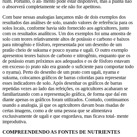
ruim. Portanto, o ali- mento pode estar disponível, mas a planta não
o absorverá completamente se ele não for apetitoso.
Com base nessas analogias lançamos mão de dois exemplos dos
resultados das análises de solo, usando valores de referência para os
solos locais, conforme havia sido fornecido aos agricultores, junto
com os resultados analíticos. Um dos exemplos foi uma amostra de
solo com teores relativamente altos de potássio e carbono e baixos
para nitrogênio e fósforo, representada por um desenho de um
pratão cheio de sukuma e pouco nyama e ugali. O outro exemplo
apresentou teores baixos de carbono e nitrogênio, enquanto que os
de potássio eram próximos aos adequados e os de fósforo estavam
em excesso (o prato não era grande o suficiente para comportar todo
o nyama). Perto do desenho de um prato com ugali, nyama e
sukuma, colocamos gráficos de barras coloridas para representar
esses indicadores de solo. Após desenhar os gráficos de barras
repetidas vezes ao lado das refeições, os agricultores acabaram se
familiarizando com a representação gráfica, de forma que daí em
diante apenas os gráficos foram utilizados. Contudo, continuamos
usando a analogia, já que os agricultores davam boas risadas de
certas imagens, como a de uma pessoa que se alimentava
exclusivamente de ugali e que engordava, mas ficava total- mente
improdutiva.
COMPREENDENDO AS FONTES DE NUTRIENTES