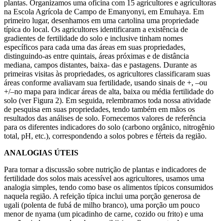
plantas. Organizamos uma oficina com 15 agricultores e agricultoras
na Escola Agrícola de Campo de Emanyonyi, em Emuhaya. Em
primeiro lugar, desenhamos em uma cartolina uma propriedade
típica do local. Os agricultores identificaram a existência de
gradientes de fertilidade do solo e inclusive tinham nomes
específicos para cada uma das áreas em suas propriedades,
distinguindo-as entre quintais, áreas próximas e de distância
mediana, campos distantes, baixa- das e pastagens. Durante as
primeiras visitas às propriedades, os agricultores classificaram suas
áreas conforme avaliavam sua fertilidade, usando sinais de +, –ou
+/–no mapa para indicar áreas de alta, baixa ou média fertilidade do
solo (ver Figura 2). Em seguida, relembramos toda nossa atividade
de pesquisa em suas propriedades, tendo também em mãos os
resultados das análises de solo. Fornecemos valores de referência
para os diferentes indicadores do solo (carbono orgânico, nitrogênio
total, pH, etc.), correspondendo a solos pobres e férteis da região.
ANALOGIAS ÚTEIS
Para tornar a discussão sobre nutrição de plantas e indicadores de
fertilidade dos solos mais acessível aos agricultores, usamos uma
analogia simples, tendo como base os alimentos típicos consumidos
naquela região. A refeição típica inclui uma porção generosa de
ugali (polenta de fubá de milho branco), uma porção um pouco
menor de nyama (um picadinho de carne, cozido ou frito) e uma