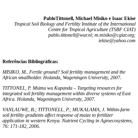
PabloTittonell, Michael Misiko e Isaac Ekise
Tropical Soil Biology and Fertility Institute of the International
Centre for Tropical Agriculture (TSBF CIAT)
pablo.tittonell@wur.nl
;
m.misiko@cgiar.org
;
iekise@yahoo.com
Referências Bibliográficas:
MISIKO, M.. Fertile ground?
Soil fertility management and the
African smallholder. Holanda, Wageningen University, 2007.
TITTONEL, P. Msimu wa Kupanda – Targeting resources for
integrated soil fertility management within diverse systems of East
Africa. Holanda, Wageningen University, 2007.
VANLAUWE, B.; TITTONELL, P.; MUKALAMA, J. Within-farm
soil fertility gradients affect response of maize to fertilizer
application in western Kenya. Nutrient Cycling in Agroecosystems,
76: 171-182, 2006.