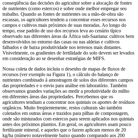
conseqüência das decisões do agricultor sobre a alocação de fontes
de nutrientes (como estercos) e sobre onde melhor empregar seu
trabalho. Quando as fontes de nutrientes ou a mão-de-obra são
escassas, os agricultores tendem a concentrar esses recursos nos
campos e cultivos mais próximos de suas moradas. Ao longo do
tempo, esse padrão de uso dos recursos leva ao cenário típico
observado nas diferentes áreas da África sub-Saariana: cultivos bem
desenvolvidos no entorno das casas ou nas aldeias e cultivos
falhados e de baixa produtividade nos terrenos mais distantes.
Visivelmente, os gradientes de fertilidade do solo devem ser levados
em consideração ao se desenhar estratégias de MIFS.
Nossa coleta de dados incluiu o desenho de mapas de fluxos de
recursos (ver exemplo na Figura 1), o cálculo do balanço de
nutrientes combinado à amostragem de solos dos diferentes campos
das propriedades e o envio para análise em laboratório. Também
observamos grandes variações ao medir a produtividade do milho
em diferentes áreas das propriedades. Percebemos que os
agricultores tendiam a concentrar nos quintais os aportes de resíduos
orgânicos. Muito freqüentemente, restos culturais são também
coletados em outras áreas e trazidos para pilhas de compostagem,
onde são misturados com estercos para serem aplicados nos quintais
antes dos próximos plantios. Em geral, os agricultores usam pouco
fertilizante mineral, e aqueles que o fazem aplicam menos de 20
kg/ha (número notavelmente baixo quando comparado aos 200