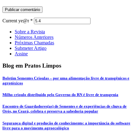
Current ye@r
*
Sobre a Revista
Números Anteriores
Próximas Chamadas
Submeter Artigo
Assine
Blog em Pratos Limpos
Boletim Sementes Crioulas – por uma alimentação livre de transgênicos e
agrotóxicos
Milho crioulo distribuído pelo Governo do RN é livre de transgenia
Encontro de Guardadores(as) de Sementes e de experiências de chuva de
Orós, no Ceará, celebra e preserva a sabedoria popular
Segurança digital e produção de conhecimento: a importância do software
livre para o movimento agroecológico