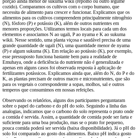
porção ainda menor de sukuma wikii (repolho ou outro legume
cozido). Comparamos os cultivos com o corpo humano, que
necessita de alimento para crescer e funcionar. Explicamos que os
alimentos para os cultivos compreendem principalmente nitrogênio
(N), fósforo (P) e potássio (K), além de outros nutrientes em
menores proporções. Utilizamos termos locais para cada um dos
elementos e associamos N ao ugali, P ao nyama e K ao sukuma
wikii. Nesse sentido, uma planta viçosa e saudável precisa de uma
grande quantidade de ugali (N), uma quantidade menor de nyama
(P) e algum sukuma (K). Em relação ao potássio (K), por exemplo,
esse pressuposto funciona bastante bem para a realidade de
Emuhaya, onde a deficiência do nutriente não é generalizada e
apenas em alguns casos foi observada resposta à aplicação de
fertilizantes potássicos. Explicamos ainda que, além do N, do P e do
K, as plantas precisam de outros macro e micronutrientes, que são
para os vegetais o correspondente a sopas, molhos, sal e outros
temperos que consumimos em nossas refeições.
Observando os relatórios, alguns dos participantes perguntaram
sobre o papel do carbono e do pH do solo. Seguindo a linha das
analogias, indicamos que o carbono do solo representa o prato onde
a comida é servida. Assim, a quantidade de comida pode ser farta e
suficiente para uma boa produção, mas se o prato for pequeno,
pouca comida poderá ser servida (baixa disponibilidade). Já o pH do
solo foi comparado ao gosto dos alimentos. Baixo pH indica gosto