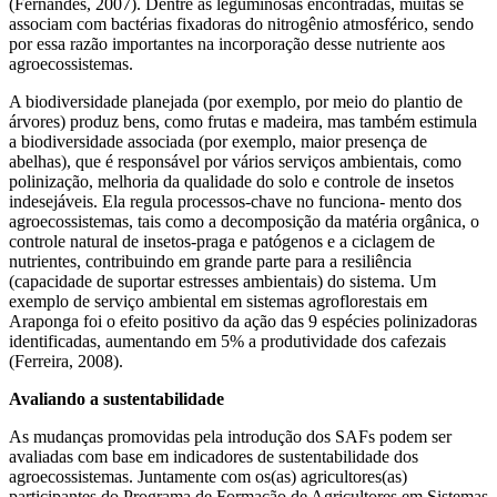
(Fernandes, 2007). Dentre as leguminosas encontradas, muitas se
associam com bactérias fixadoras do nitrogênio atmosférico, sendo
por essa razão importantes na incorporação desse nutriente aos
agroecossistemas.
A biodiversidade planejada (por exemplo, por meio do plantio de
árvores) produz bens, como frutas e madeira, mas também estimula
a biodiversidade associada (por exemplo, maior presença de
abelhas), que é responsável por vários serviços ambientais, como
polinização, melhoria da qualidade do solo e controle de insetos
indesejáveis. Ela regula processos-chave no funciona- mento dos
agroecossistemas, tais como a decomposição da matéria orgânica, o
controle natural de insetos-praga e patógenos e a ciclagem de
nutrientes, contribuindo em grande parte para a resiliência
(capacidade de suportar estresses ambientais) do sistema. Um
exemplo de serviço ambiental em sistemas agroflorestais em
Araponga foi o efeito positivo da ação das 9 espécies polinizadoras
identificadas, aumentando em 5% a produtividade dos cafezais
(Ferreira, 2008).
Avaliando a sustentabilidade
As mudanças promovidas pela introdução dos SAFs podem ser
avaliadas com base em indicadores de sustentabilidade dos
agroecossistemas. Juntamente com os(as) agricultores(as)
participantes do Programa de Formação de Agricultores em Sistemas