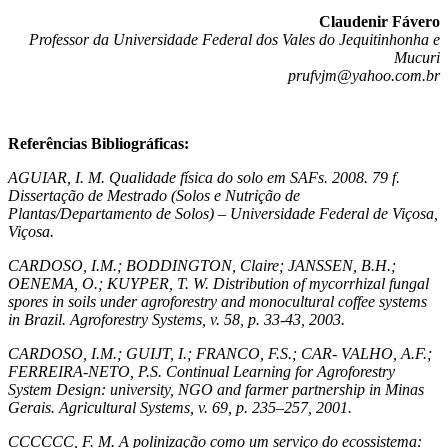
Claudenir Fávero
Professor da Universidade Federal dos Vales do Jequitinhonha e
Mucuri
prufvjm@yahoo.com.br
Referências Bibliográficas:
AGUIAR, I. M. Qualidade física do solo em SAFs. 2008. 79 f.
Dissertação de Mestrado (Solos e Nutrição de
Plantas/Departamento de Solos) – Universidade Federal de Viçosa,
Viçosa.
CARDOSO, I.M.; BODDINGTON, Claire; JANSSEN, B.H.;
OENEMA, O.; KUYPER, T. W. Distribution of mycorrhizal fungal
spores in soils under agroforestry and monocultural coffee systems
in Brazil. Agroforestry Systems, v. 58, p. 33-43, 2003.
CARDOSO, I.M.; GUIJT, I.; FRANCO, F.S.; CAR- VALHO, A.F.;
FERREIRA-NETO, P.S. Continual Learning for Agroforestry
System Design: university, NGO and farmer partnership in Minas
Gerais. Agricultural Systems, v. 69, p. 235–257, 2001.
CCCCCC, F. M. A polinização como um serviço do ecossistema: