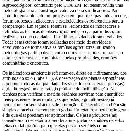
Agroecológicos, conduzido pelo CTA-ZM, foi desenvolvida uma
metodologia para a construção coletiva desses indicadores. Para
tanto, foi encaminhado um processo em quatro etapas. Inicialmente,
foram propostos indicadores e estabelecidos os referenciais para a
comparação. Em seguida, foram se- lecionados os indicadores e
definidas as técnicas de observação/medição e, a partir disso, foi
realizada a coleta de dados. Por último, os dados foram avaliados.
Todas essas etapas foram realizadas por meio de atividades
envolvendo de forma ativa as famílias agricultoras, utilizando
metodologias participativas, como entrevistas semi-estruturadas, a
confecção de mapas, caminhadas pelas propriedades, reuniões
comunitárias e encontros.
Os indicadores ambientais referiram-se, direta ou indiretamente, aos
atributos do solo (Tabela 1). A observação das plantas espontâneas
como indicadoras da qualidade dos solos foi considerada pelos(as)
agricultores(as) uma estratégia prática e de fácil utilização. As
técnicas para verificar a matéria orgânica serviram para quantificar
mais precisamente as mudanças que os(as) agricultores(as) já
percebiam em seus sistemas de produção. Tais técnicas também são
simples e fáceis de serem empregadas. Entretanto, a percepção geral
é de que elas precisam ser aprimoradas. Os(as) agricultores(as)
consideraram necessário aprender a interpretar as análises de solos
feitas em laboratório para que elas possam ser úteis como
indicadoras. Mesmo assim, construiu-se a compreensão de que as