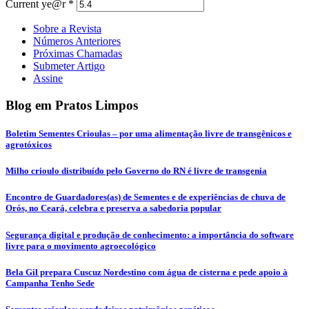
Current ye@r
*
Sobre a Revista
Números Anteriores
Próximas Chamadas
Submeter Artigo
Assine
Blog em Pratos Limpos
Boletim Sementes Crioulas – por uma alimentação livre de transgênicos e
agrotóxicos
Milho crioulo distribuído pelo Governo do RN é livre de transgenia
Encontro de Guardadores(as) de Sementes e de experiências de chuva de
Orós, no Ceará, celebra e preserva a sabedoria popular
Segurança digital e produção de conhecimento: a importância do software
livre para o movimento agroecológico
Bela Gil prepara Cuscuz Nordestino com água de cisterna e pede apoio à
Campanha Tenho Sede