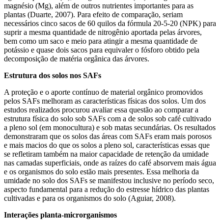
magnésio (Mg), além de outros nutrientes importantes para as
plantas (Duarte, 2007). Para efeito de comparação, seriam
necessários cinco sacos de 60 quilos da fórmula 20-5-20 (NPK) para
suprir a mesma quantidade de nitrogênio aportada pelas árvores,
bem como um saco e meio para atingir a mesma quantidade de
potássio e quase dois sacos para equivaler o fósforo obtido pela
decomposição de matéria orgânica das árvores.
Estrutura dos solos nos SAFs
A proteção e o aporte contínuo de material orgânico promovidos
pelos SAFs melhoram as características físicas dos solos. Um dos
estudos realizados procurou avaliar essa questão ao comparar a
estrutura física do solo sob SAFs com a de solos sob café cultivado
a pleno sol (em monocultura) e sob matas secundárias. Os resultados
demonstraram que os solos das áreas com SAFs eram mais porosos
e mais macios do que os solos a pleno sol, características essas que
se refletiram também na maior capacidade de retenção da umidade
nas camadas superficiais, onde as raízes do café absorvem mais água
e os organismos do solo estão mais presentes. Essa melhoria da
umidade no solo dos SAFs se manifestou inclusive no período seco,
aspecto fundamental para a redução do estresse hídrico das plantas
cultivadas e para os organismos do solo (Aguiar, 2008).
Interações planta-microrganismos