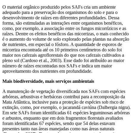
O material orgânico produzido pelos SAFs cria um ambiente
adequado para a preservação dos organismos do solo e para o
desenvolvimento de raízes em diferentes profundidades. Dessa
forma, são estimuladas as interações entre organismos benéficos,
como, por exemplo, a associação entre os fungos micorrízicos e as
raízes. Dentre os efeitos benéficos das micorrizas, o mais conhecido
é o aumento do volume de solo explorado pelas plantas na absorção
de nutrientes, em especial o fósforo. A quantidade de esporos de
micorriza encontrada até os 10 primeiros centímetros do solo foi
maior nos cafezais agroflorestais do que nos cafezais cultivados a
pleno sol (Cardoso et al., 2003). Esse dado foi atribuído ao maior
número de raízes encontradas nos SAFs e indica um maior
aproveitamento dos nutrientes em profundidade.
Mais biodiversidade, mais serviços ambientais
A manutenção de vegetação diversificada nos SAFs com espécies
arbóreas, arbustivas e herbáceas contribui para a recomposição da
Mata Atlântica, inclusive para a proteção de espécies sob risco de
extinção, como, por exemplo, o jacarandá caviúna (Dalbergia nigra).
Em sete SAFs foram identificadas 61 espécies leguminosas arbóreas
e arbustos, enquanto que em dois fragmentos florestais avaliados
foram identificadas 67 espécies, sendo que 54 delas estavam
presentes tanto nas áreas manejadas como nas áreas naturais