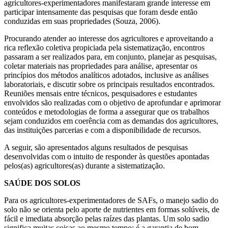
agricultores-experimentadores manifestaram grande interesse em
participar intensamente das pesquisas que foram desde então
conduzidas em suas propriedades (Souza, 2006).
Procurando atender ao interesse dos agricultores e aproveitando a
rica reflexão coletiva propiciada pela sistematização, encontros
passaram a ser realizados para, em conjunto, planejar as pesquisas,
coletar materiais nas propriedades para análise, apresentar os
princípios dos métodos analíticos adotados, inclusive as análises
laboratoriais, e discutir sobre os principais resultados encontrados.
Reuniões mensais entre técnicos, pesquisadores e estudantes
envolvidos são realizadas com o objetivo de aprofundar e aprimorar
conteúdos e metodologias de forma a assegurar que os trabalhos
sejam conduzidos em coerência com as demandas dos agricultores,
das instituições parcerias e com a disponibilidade de recursos.
A seguir, são apresentados alguns resultados de pesquisas
desenvolvidas com o intuito de responder às questões apontadas
pelos(as) agricultores(as) durante a sistematização.
SAÚDE DOS SOLOS
Para os agricultores-experimentadores de SAFs, o manejo sadio do
solo não se orienta pelo aporte de nutrientes em formas solúveis, de
fácil e imediata absorção pelas raízes das plantas. Um solo sadio
significa muitas coisas ao mesmo tempo: é a garantia de bom