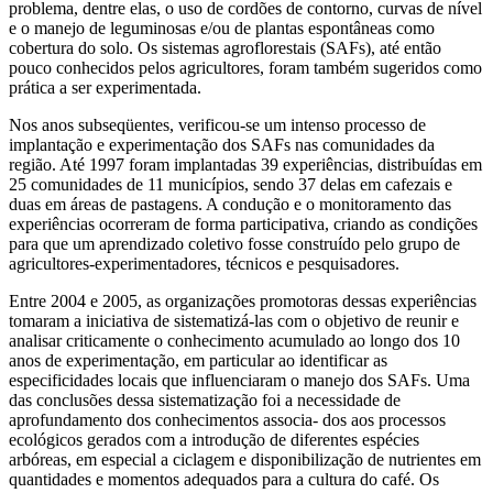
problema, dentre elas, o uso de cordões de contorno, curvas de nível
e o manejo de leguminosas e/ou de plantas espontâneas como
cobertura do solo. Os sistemas agroflorestais (SAFs), até então
pouco conhecidos pelos agricultores, foram também sugeridos como
prática a ser experimentada.
Nos anos subseqüentes, verificou-se um intenso processo de
implantação e experimentação dos SAFs nas comunidades da
região. Até 1997 foram implantadas 39 experiências, distribuídas em
25 comunidades de 11 municípios, sendo 37 delas em cafezais e
duas em áreas de pastagens. A condução e o monitoramento das
experiências ocorreram de forma participativa, criando as condições
para que um aprendizado coletivo fosse construído pelo grupo de
agricultores-experimentadores, técnicos e pesquisadores.
Entre 2004 e 2005, as organizações promotoras dessas experiências
tomaram a iniciativa de sistematizá-las com o objetivo de reunir e
analisar criticamente o conhecimento acumulado ao longo dos 10
anos de experimentação, em particular ao identificar as
especificidades locais que influenciaram o manejo dos SAFs. Uma
das conclusões dessa sistematização foi a necessidade de
aprofundamento dos conhecimentos associa- dos aos processos
ecológicos gerados com a introdução de diferentes espécies
arbóreas, em especial a ciclagem e disponibilização de nutrientes em
quantidades e momentos adequados para a cultura do café. Os