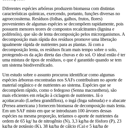
Diferentes espécies arbóreas produzem biomassa com distintas
características químicas, exercendo, portanto, funções diversas no
agroecossitema. Resíduos (folhas, galhos, frutos, flores)
provenientes de algumas espécies se decompõem rapidamente, pois
possuem menores teores de compostos recalcitrantes (lignina e
polifenóis), que são de lenta decomposição pelos microrganismos. A
decomposição mais rápida dos resíduos promove uma liberação
igualmente rápida de nutrientes para as plantas. Já com a
decomposição lenta, os resíduos ficam mais tempo sobre o solo,
protegendo-os da ação direta das chuvas e do sol. O ideal então é ter
uma mistura de tipos de resíduos, o que é garantido quando se tem
um sistema biodiversificado.
Um estudo sobre o assunto procurou identificar como algumas
espécies árboreas encontradas nos SAFs contribuíram no aporte de
material orgânico e de nutrientes ao sistema. Espécies que se
decompõem rápido, como o fedegoso (Senna macranthera), são
mais eficientes em relação à ciclagem de nutrientes. Já o
açoitacavalo (Luehea grandiflora), o ingá (Inga subnuda) e o abacate
(Persea americana ) fornecem biomassa de decomposição mais lenta.
Em um SAF misto em que se introduzam 100 árvores dessas
espécies na mesma proporção, teríamos o aporte de nutrientes da
ordem de 65 kg/ ha de nitrogênio (N), 3,3 kg/ha de fósforo (P), 23
kg/ha de potássio (K), 38 kg/ha de cálcio (Ca) e 5 kg/ha de