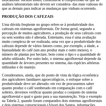
análises laboratoriais não devem ser considera- das mais valiosas do
que as demais para indicar as mudanças que vinham ocorrendo.
PRODUÇÃO DOS CAFEZAIS
Uma dúvida freqüente no grupo refere-se à produtividade dos
cafezais em sistemas agroflorestais. De forma geral, segundo a
percepção de muitos agricultores, a produção de seus cafezais com
ou sem sombra não é alterada. Entretanto, essa é uma avaliação
muito complexa de ser realizada, uma vez que a produtividade dos
cafezais depende de vários fatores como, por exemplo, a idade, a
bianualidade do café (um ano produz mais e outro menos), o
número de plantas por hectare, bem como o tipo e a quantidade de
adubo utilizado. Por outro lado, o sistema agroflorestal depende da
quantidade de árvores presentes no sistema, das espécies arbóreas
utilizadas e do manejo.
Consideramos, ainda, que do ponto de vista da lógica econômica
dos agricultores familiares agroecológicos, o enfoque sobre a
produtividade deve ser alterado: em vez de procurarmos saber
quanto produz o café sombreado em comparação com o café
solteiro, devemos verificar quanto produz o conjunto do sistema
agroflorestal e qual o gasto para a sua manutenção. Veja o exemplo
na Tabela 2, quando foram comparados dois sistemas agroflorestais
e dois sistemas convencionais (Alvori dos Santos, informações