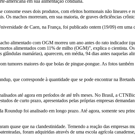
rte-americana em sua alimentação cotidiana.
se consome esses dois produtos, com efeitos hormonais não lineares e
ais. Os machos morreram, em sua maioria, de graves deficiências crônic
 Universidade de Caen, na França, foi publicado ontem (19/09) em uma das
o macho alimentado com OGM morreu um ano antes do rato indicador (q
mortos alimentados com 11% de milho (OGM)”, explica o cientista. Os
nas glândulas mamárias), aparecem, em média, 94 dias antes naquelas al
om tumores maiores do que bolas de pingue-pongue. As fotos também po
p, que corresponde à quantidade que se pode encontrar na Bretanha (
alisados até agora em períodos de até três meses. No Brasil, a CTNBio
tudos de curto prazo, apresentados pelas próprias empresas demandante
da Roundup foi analisado em longo prazo. Até agora, somente seu princ
aram quase que na clandestinidade. Temendo a reação das empresas mul
patenteadas, foram adquiridas através de uma escola agrícola canadense,