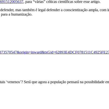
278691512005637
, para “várias” críticas científicas sobre esse artigo.
 defender, mas também é legal defender a conscientização ampla, com i
l para a humanização.
s2.0-84873570547&origin=inward&txGid=62893E4DCF0781511C492
tais ‘venenos’? Será que agora a população pensará na possibilidade 