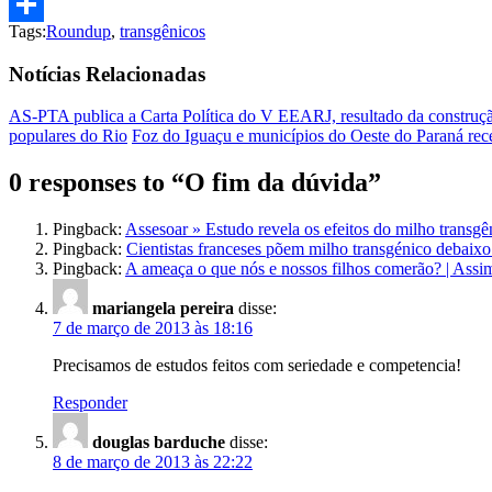
Print
Tags:
Roundup
,
transgênicos
Compartilhar
Notícias Relacionadas
AS-PTA publica a Carta Política do V EEARJ, resultado da construçã
populares do Rio
Foz do Iguaçu e municípios do Oeste do Paraná re
0 responses to “
O fim da dúvida
”
Pingback:
Assesoar » Estudo revela os efeitos do milho transgê
Pingback:
Cientistas franceses põem milho transgénico debai
Pingback:
A ameaça o que nós e nossos filhos comerão? | As
mariangela pereira
disse:
7 de março de 2013 às 18:16
Precisamos de estudos feitos com seriedade e competencia!
Responder
douglas barduche
disse:
8 de março de 2013 às 22:22