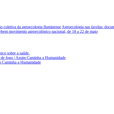
o coletiva da agroecologia fluminense
Agroecologia nas favelas: docum
cebem movimento agroecológico nacional, de 18 a 22 de maio
nico sobre a saúde.
xo de fogo | Assim Caminha a Humanidade
sim Caminha a Humanidade