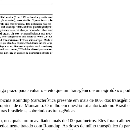
ongo prazo para avaliar o efeito que um transgênico e um agrotóxico po
rbicida Roundup (característica presente em mais de 80% dos transgênic
ropriedade da Monsanto. O milho em questão foi autorizado no Brasil 
as brasileiras, sobretudo as transgênicas.
io, nos quais foram avaliados mais de 100 parâmetros. Eles foram alim
amente tratado com Roundup. As doses de milho transgênico (a partir d