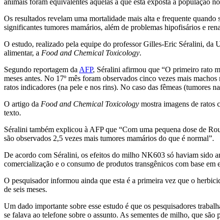
animais foram equivalentes àquelas a que está exposta a população no
Os resultados revelam uma mortalidade mais alta e frequente quando 
significantes tumores mamários, além de problemas hipofisários e ren
O estudo, realizado pela equipe do professor Gilles-Eric Séralini, da
alimentar, a
Food and Chemical Toxicology
.
Segundo reportagem da
AFP
, Séralini afirmou que “O primeiro rat
meses antes. No 17º mês foram observados cinco vezes mais machos 
ratos indicadores (na pele e nos rins). No caso das fêmeas (tumores 
O artigo da
Food and Chemical Toxicology
mostra imagens de ratos c
texto.
Séralini também explicou à AFP que “Com uma pequena dose de Roundu
são observados 2,5 vezes mais tumores mamários do que é normal”.
De acordo com Séralini, os efeitos do milho NK603 só haviam sido an
comercialização e o consumo de produtos transgênicos com base em es
O pesquisador informou ainda que esta é a primeira vez que o herbici
de seis meses.
Um dado importante sobre esse estudo é que os pesquisadores trabalh
se falava ao telefone sobre o assunto. As sementes de milho, que são 