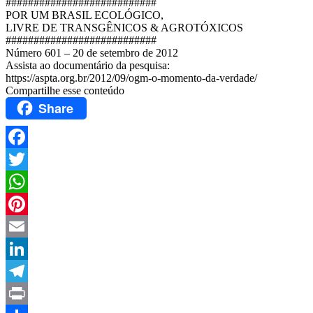
###########################
POR UM BRASIL ECOLÓGICO,
LIVRE DE TRANSGÊNICOS & AGROTÓXICOS
###########################
Número 601 – 20 de setembro de 2012
Assista ao documentário da pesquisa:
https://aspta.org.br/2012/09/ogm-o-momento-da-verdade/
Compartilhe esse conteúdo
Share
Facebook
Twitter
WhatsApp
Pinterest
Email
LinkedIn
Telegram