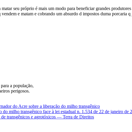
a matar seu próprio é mais um modo para beneficiar grandes produtores 
 q vendem e matam e cobrando um absurdo d impostos duma porcaria q ja
 para a população,
eiros perigosos.
ador do Acre sobre a liberação do milho transgênico
 do milho transgênico face à lei estadual n. 1.534 de 22 de janeiro de 
de transgênicos e agrotóxicos — Terra de Direitos