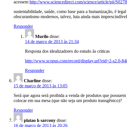
acessem
http://www.sciencedirect.com/science/article/pii/S0
sustentabilidade, saúde, como base para a humanização, é legal
obscurantismo modernos, talvez, luta ainda mais imprescindíve
Responder
Murilo
disse:
14 de março de 2013 às 21:34
Resposta dos idealizadores do estudo às criticas
http://www.scopus.com/record/display.url?eid=2-
Responder
Charline
disse:
15 de março de 2013 às 13:05
Será que agora será proibida a venda de produtos que possuem 
colocar em sua mesa (que não seja um produto transgênico)?
Responder
platao h sarcony
disse:
16 de março de 2013 às 20:26