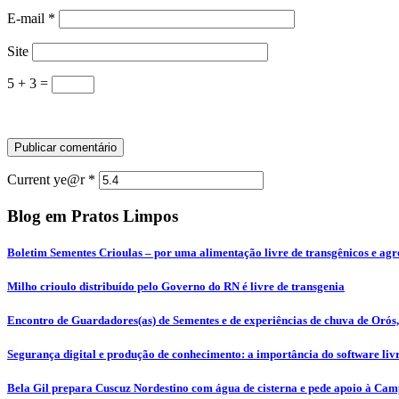
E-mail
*
Site
5 + 3 =
Current ye@r
*
Blog em Pratos Limpos
Boletim Sementes Crioulas – por uma alimentação livre de transgênicos e agr
Milho crioulo distribuído pelo Governo do RN é livre de transgenia
Encontro de Guardadores(as) de Sementes e de experiências de chuva de Orós,
Segurança digital e produção de conhecimento: a importância do software li
Bela Gil prepara Cuscuz Nordestino com água de cisterna e pede apoio à Ca