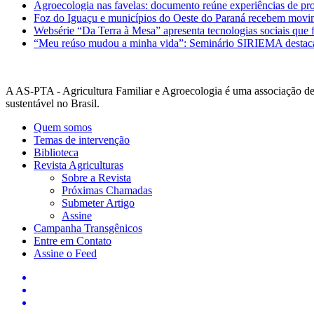
Agroecologia nas favelas: documento reúne experiências de pro
Foz do Iguaçu e municípios do Oeste do Paraná recebem movim
Websérie “Da Terra à Mesa” apresenta tecnologias sociais que f
“Meu reúso mudou a minha vida”: Seminário SIRIEMA destaca 
A AS-PTA - Agricultura Familiar e Agro­ecologia é uma associação de d
sustentável no Brasil.
Quem somos
Temas de intervenção
Biblioteca
Revista Agriculturas
Sobre a Revista
Próximas Chamadas
Submeter Artigo
Assine
Campanha Transgênicos
Entre em Contato
Assine o Feed