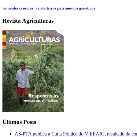
Sementes crioulas: verdadeiros patrimônios genéticos
Revista Agriculturas
Últimos Posts
AS-PTA publica a Carta Política do V EEARJ, resultado da con