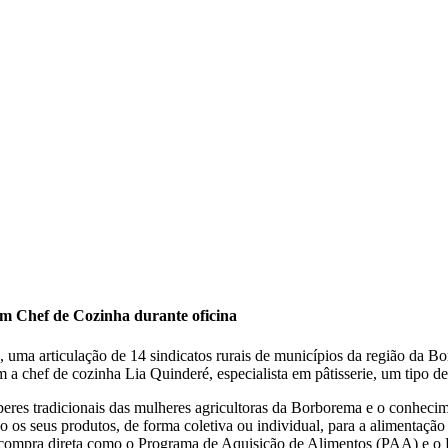
om Chef de Cozinha durante oficina
uma articulação de 14 sindicatos rurais de municípios da região da Bo
 chef de cozinha Lia Quinderé, especialista em pâtisserie, um tipo de
beres tradicionais das mulheres agricultoras da Borborema e o conhecim
s seus produtos, de forma coletiva ou individual, para a alimentação d
de compra direta como o Programa de Aquisição de Alimentos (PAA) e