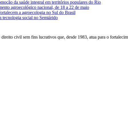
moção da saúde integral em territórios populares do Rio
ento agroecológico nacional, de 18 a 22 de maio
ortalecem a agroecologia no Sul do Brasil
tecnologia social no Semiárido
ireito civil sem fins lucrativos que, desde 1983, atua para o fortaleci