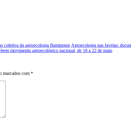
o coletiva da agroecologia fluminense
Agroecologia nas favelas: docum
cebem movimento agroecológico nacional, de 18 a 22 de maio
ão marcados com
*