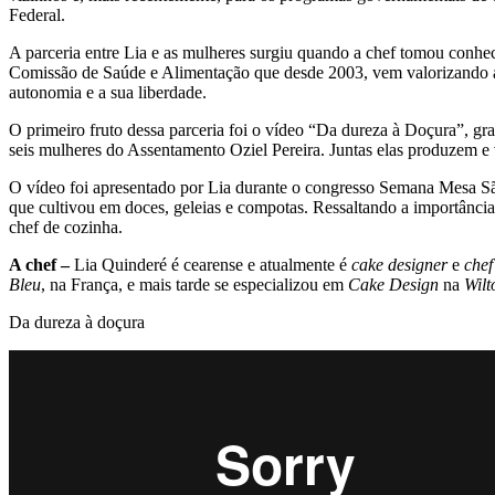
Federal.
A parceria entre Lia e as mulheres surgiu quando a chef tomou conhe
Comissão de Saúde e Alimentação que desde 2003, vem valorizando as 
autonomia e a sua liberdade.
O primeiro fruto dessa parceria foi o vídeo “Da dureza à Doçura”, 
seis mulheres do Assentamento Oziel Pereira. Juntas elas produzem e 
O vídeo foi apresentado por Lia durante o congresso Semana Mesa São 
que cultivou em doces, geleias e compotas. Ressaltando a importância d
chef de cozinha.
A chef –
Lia Quinderé é cearense e atualmente é
cake designer
e
chef
Bleu
, na França, e mais tarde se especializou em
Cake Design
na
Wilt
Da dureza à doçura