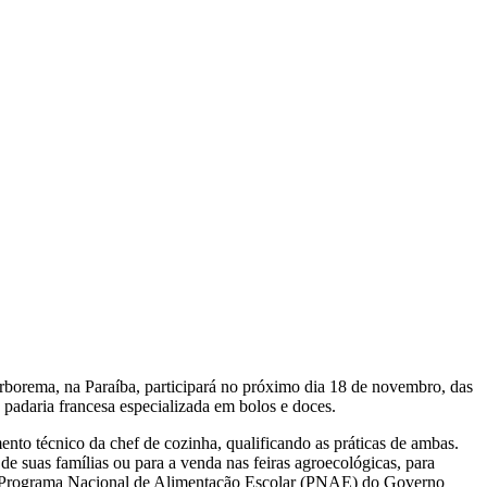
rborema, na Paraíba, participará no próximo dia 18 de novembro, das
 padaria francesa especializada em bolos e doces.
ento técnico da chef de cozinha, qualificando as práticas de ambas.
e suas famílias ou para a venda nas feiras agroecológicas, para
 o Programa Nacional de Alimentação Escolar (PNAE) do Governo