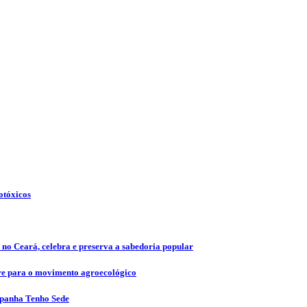
otóxicos
 no Ceará, celebra e preserva a sabedoria popular
vre para o movimento agroecológico
mpanha Tenho Sede