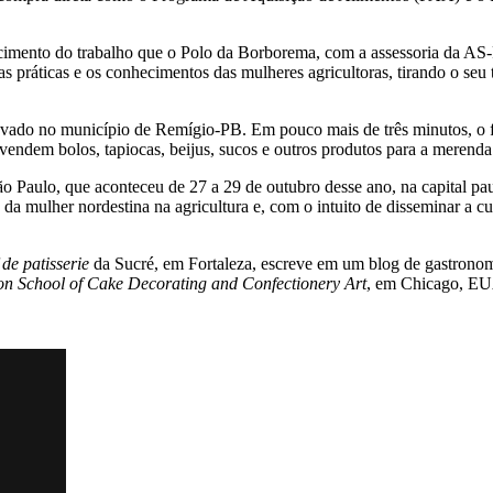
cimento do trabalho que o Polo da Borborema, com a assessoria da AS-
práticas e os conhecimentos das mulheres agricultoras, tirando o seu 
gravado no município de Remígio-PB. Em pouco mais de três minutos, o 
vendem bolos, tapiocas, beijus, sucos e outros produtos para a merenda
Paulo, que aconteceu de 27 a 29 de outubro desse ano, na capital paul
a mulher nordestina na agricultura e, com o intuito de disseminar a cult
 de patisserie
da Sucré, em Fortaleza, escreve em um blog de gastronomi
on School of Cake Decorating and Confectionery Art
, em Chicago, E