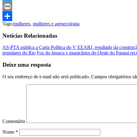
Telegram
Print
Tags:
mulheres
,
mulheres e agroecologia
Compartilhar
Notícias Relacionadas
AS-PTA publica a Carta Política do V EEARJ, resultado da construçã
populares do Rio
Foz do Iguaçu e municípios do Oeste do Paraná re
Deixe uma resposta
O seu endereço de e-mail não será publicado.
Campos obrigatórios s
Comentário
Nome
*