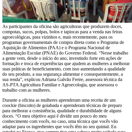
As participantes da oficina são agricultoras que produzem doces,
compotas, sucos, polpas, bolos e tapiocas para a venda nas feiras
agroecológicas, para vizinhos e, mais recentemente, para os
programas governamentais de compra direta como o Programa de
Aquisição de Alimentos (PAA) e o Programa Nacional de
Alimentação Escolar (PNAE) do Governo Federal. “Nesse trabalho
a gente vem, desde o início do ano, investindo forte em ações de
formação e troca de experiências que ajudem as mulheres a melhorar
suas práticas de beneficiamento, com isso aumentando a qualidade
do seu produto, a sua segurança alimentar e consequentemente, a
sua renda”, explicou Adriana Galvão Freire, assessora técnica da
AS-PTA Agricultura Familiar e Agroecologia, que assessora o
trabalho com as mulheres.
Durante a oficina as mulheres aprenderam uma receita de um
coockie (biscoito) de goiabada e aprenderam técnicas de preparo
para melhorar a consistência, qualidade e durabilidade de alguns
doces. “O meu objetivo aqui é dividir um pouco do meu
conhecimento com vocês, no caso, uma técnica que vocês vão
adaptar para os ingredientes que vocês têm no seu quintal. Eu
estudei na França, mas sempre tive uma cabeça muito voltada para