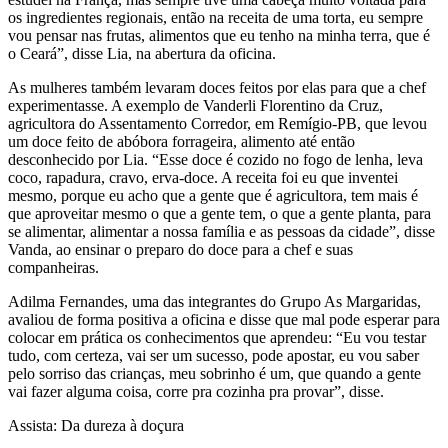
os ingredientes regionais, então na receita de uma torta, eu sempre
vou pensar nas frutas, alimentos que eu tenho na minha terra, que é
o Ceará”, disse Lia, na abertura da oficina.
As mulheres também levaram doces feitos por elas para que a chef
experimentasse. A exemplo de Vanderli Florentino da Cruz,
agricultora do Assentamento Corredor, em Remígio-PB, que levou
um doce feito de abóbora forrageira, alimento até então
desconhecido por Lia. “Esse doce é cozido no fogo de lenha, leva
coco, rapadura, cravo, erva-doce. A receita foi eu que inventei
mesmo, porque eu acho que a gente que é agricultora, tem mais é
que aproveitar mesmo o que a gente tem, o que a gente planta, para
se alimentar, alimentar a nossa família e as pessoas da cidade”, disse
Vanda, ao ensinar o preparo do doce para a chef e suas
companheiras.
Adilma Fernandes, uma das integrantes do Grupo As Margaridas,
avaliou de forma positiva a oficina e disse que mal pode esperar para
colocar em prática os conhecimentos que aprendeu: “Eu vou testar
tudo, com certeza, vai ser um sucesso, pode apostar, eu vou saber
pelo sorriso das crianças, meu sobrinho é um, que quando a gente
vai fazer alguma coisa, corre pra cozinha pra provar”, disse.
Assista: Da dureza à doçura