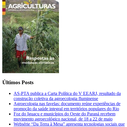
Últimos Posts
AS-PTA publica a Carta Política do V EEARJ, resultado da
construção coletiva da agroecologia fluminense
Agroecologia nas favelas: documento reúne experiências de
promoção da saúde integral em territórios populares do Rio
Foz do Iguaçu e municípios do Oeste do Paraná recebem
movimento agroecológico nacional, de 18 a 22 de maio
Websérie “Da Terra à Mesa” apresenta tecnologias sociais que