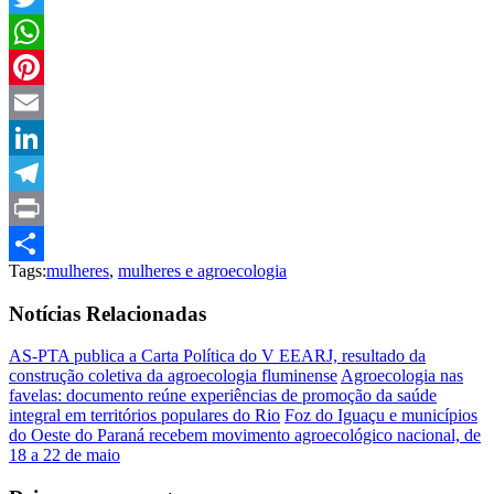
Twitter
WhatsApp
Pinterest
Email
LinkedIn
Telegram
Print
Tags:
mulheres
,
mulheres e agroecologia
Compartilhar
Notícias Relacionadas
AS-PTA publica a Carta Política do V EEARJ, resultado da
construção coletiva da agroecologia fluminense
Agroecologia nas
favelas: documento reúne experiências de promoção da saúde
integral em territórios populares do Rio
Foz do Iguaçu e municípios
do Oeste do Paraná recebem movimento agroecológico nacional, de
18 a 22 de maio