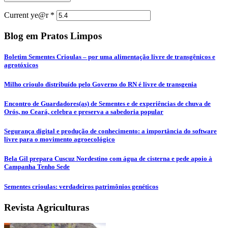
Current ye@r
*
Blog em Pratos Limpos
Boletim Sementes Crioulas – por uma alimentação livre de transgênicos e
agrotóxicos
Milho crioulo distribuído pelo Governo do RN é livre de transgenia
Encontro de Guardadores(as) de Sementes e de experiências de chuva de
Orós, no Ceará, celebra e preserva a sabedoria popular
Segurança digital e produção de conhecimento: a importância do software
livre para o movimento agroecológico
Bela Gil prepara Cuscuz Nordestino com água de cisterna e pede apoio à
Campanha Tenho Sede
Sementes crioulas: verdadeiros patrimônios genéticos
Revista Agriculturas