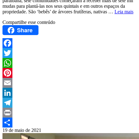
paraibana, sete comunidades começaram a receber mais de sete mil
mudas para plantá-las nos seus quintais e em outros espaços da
propriedade. São ‘bebês’ de árvores frutíferas, nativas …
Leia mais
Compartilhe esse conteúdo
Share
Facebook
Twitter
WhatsApp
Pinterest
Email
LinkedIn
Telegram
Print
19 de maio de 2021
Compartilhar