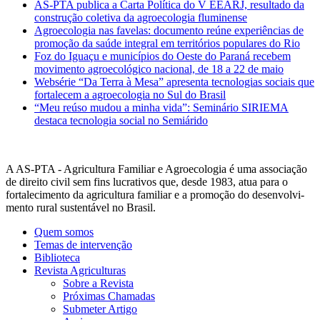
AS-PTA publica a Carta Política do V EEARJ, resultado da
construção coletiva da agroecologia fluminense
Agroecologia nas favelas: documento reúne experiências de
promoção da saúde integral em territórios populares do Rio
Foz do Iguaçu e municípios do Oeste do Paraná recebem
movimento agroecológico nacional, de 18 a 22 de maio
Websérie “Da Terra à Mesa” apresenta tecnologias sociais que
fortalecem a agroecologia no Sul do Brasil
“Meu reúso mudou a minha vida”: Seminário SIRIEMA
destaca tecnologia social no Semiárido
A AS-PTA - Agricultura Familiar e Agro­ecologia é uma associação
de direito civil sem fins lucrativos que, desde 1983, atua para o
fortalecimento da agricultura familiar e a promoção do desenvolvi­
mento rural sustentável no Brasil.
Quem somos
Temas de intervenção
Biblioteca
Revista Agriculturas
Sobre a Revista
Próximas Chamadas
Submeter Artigo