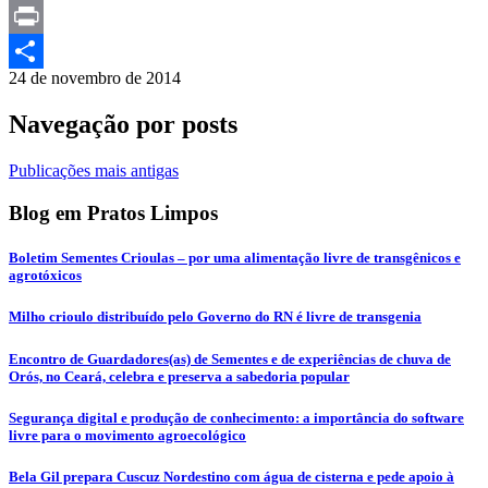
Telegram
Print
24 de novembro de 2014
Compartilhar
Navegação por posts
Publicações mais antigas
Blog em Pratos Limpos
Boletim Sementes Crioulas – por uma alimentação livre de transgênicos e
agrotóxicos
Milho crioulo distribuído pelo Governo do RN é livre de transgenia
Encontro de Guardadores(as) de Sementes e de experiências de chuva de
Orós, no Ceará, celebra e preserva a sabedoria popular
Segurança digital e produção de conhecimento: a importância do software
livre para o movimento agroecológico
Bela Gil prepara Cuscuz Nordestino com água de cisterna e pede apoio à