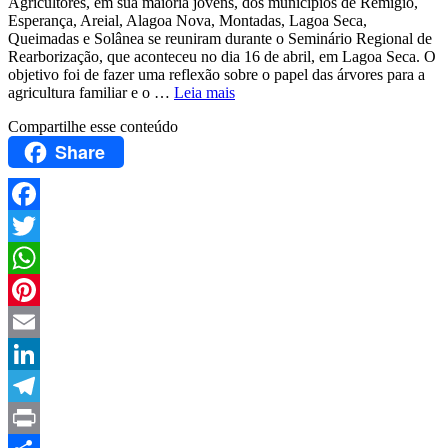
Agricultores, em sua maioria jovens, dos municípios de Remígio,
Esperança, Areial, Alagoa Nova, Montadas, Lagoa Seca,
Queimadas e Solânea se reuniram durante o Seminário Regional de
Rearborização, que aconteceu no dia 16 de abril, em Lagoa Seca. O
objetivo foi de fazer uma reflexão sobre o papel das árvores para a
agricultura familiar e o …
Leia mais
Compartilhe esse conteúdo
Share
Facebook
Twitter
WhatsApp
Pinterest
Email
LinkedIn
Telegram