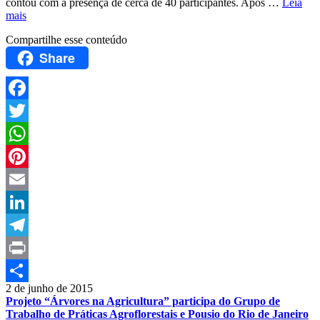
contou com a presença de cerca de 40 participantes. Após …
Leia
mais
Compartilhe esse conteúdo
Share
Facebook
Twitter
WhatsApp
Pinterest
Email
LinkedIn
Telegram
Print
2 de junho de 2015
Compartilhar
Projeto “Árvores na Agricultura” participa do Grupo de
Trabalho de Práticas Agroflorestais e Pousio do Rio de Janeiro